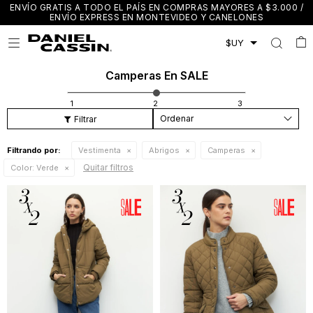
ENVÍO GRATIS A TODO EL PAÍS EN COMPRAS MAYORES A $3.000 /
ENVÍO EXPRESS EN MONTEVIDEO Y CANELONES

Camperas En SALE
Recomendados
Filtrando por:
Vestimenta
Abrigos
Camperas
Quitar filtros
Color:
Verde