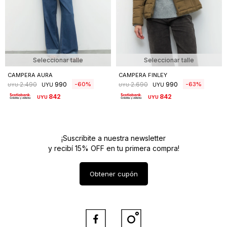
Seleccionar talle
Seleccionar talle
CAMPERA AURA
CAMPERA FINLEY
990
990
60
63
2.490
2.690
UYU
UYU
UYU
UYU
842
842
UYU
UYU
¡Suscribite a nuestra newsletter
y recibí 15% OFF en tu primera compra!
Obtener cupón

