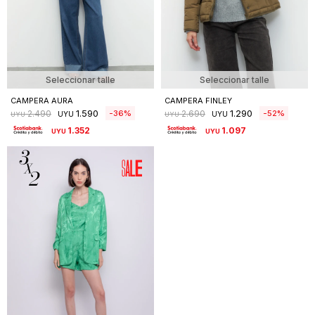
Seleccionar talle
Seleccionar talle
CAMPERA AURA
CAMPERA FINLEY
1.590
1.290
36
52
2.490
2.690
UYU
UYU
UYU
UYU
1.352
1.097
UYU
UYU