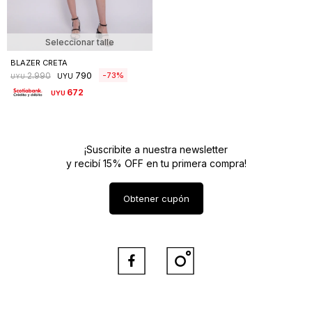
Seleccionar talle
BLAZER CRETA
790
73
2.990
UYU
UYU
672
UYU
¡Suscribite a nuestra newsletter
y recibí 15% OFF en tu primera compra!
Obtener cupón

