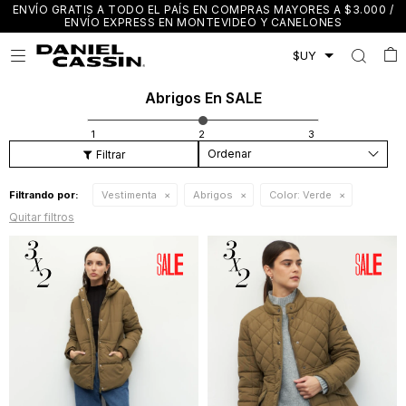
ENVÍO GRATIS A TODO EL PAÍS EN COMPRAS MAYORES A $3.000 /
ENVÍO EXPRESS EN MONTEVIDEO Y CANELONES

Abrigos En SALE
Recomendados
Filtrando por:
Vestimenta
Abrigos
Color:
Verde
Quitar filtros