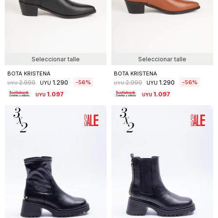
Seleccionar talle
Seleccionar talle
BOTA KRISTENA
BOTA KRISTENA
1.290
1.290
56
56
2.990
2.990
UYU
UYU
UYU
UYU
1.097
1.097
UYU
UYU