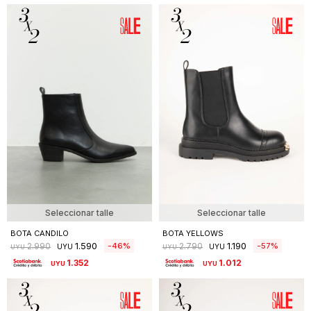
Seleccionar talle
Seleccionar talle
BOTA CANDILO
BOTA YELLOWS
1.590
1.190
46
57
2.990
2.790
UYU
UYU
UYU
UYU
1.352
1.012
UYU
UYU