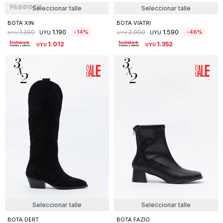
Seleccionar talle
Seleccionar talle
BOTA XIN
BOTA VIATRI
1.190
1.590
14
46
1.390
2.990
UYU
UYU
UYU
UYU
1.012
1.352
UYU
UYU
Seleccionar talle
Seleccionar talle
BOTA DERT
BOTA FAZIO