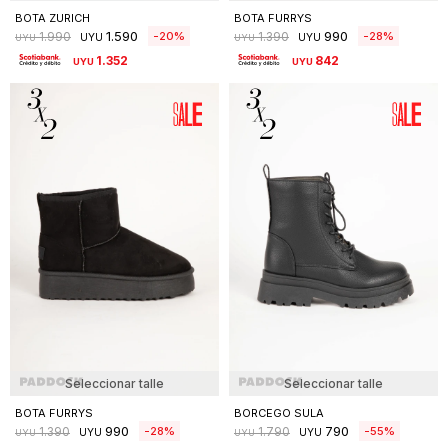
BOTA ZURICH
BOTA FURRYS
1.590
990
20
28
1.990
1.390
UYU
UYU
UYU
UYU
1.352
842
UYU
UYU
Seleccionar talle
Seleccionar talle
BOTA FURRYS
BORCEGO SULA
990
790
28
55
1.390
1.790
UYU
UYU
UYU
UYU