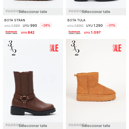
Seleccionar talle
Seleccionar talle
BOTA STRAN
BOTA TULA
990
1.290
28
31
1.390
1.890
UYU
UYU
UYU
UYU
842
1.097
UYU
UYU
Seleccionar talle
Seleccionar talle