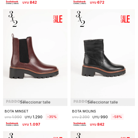
842
672
UYU
UYU
Seleccionar talle
Seleccionar talle
BOTA MINSET
BOTA MOLINS
1.290
990
35
58
1.990
2.390
UYU
UYU
UYU
UYU
1.097
842
UYU
UYU