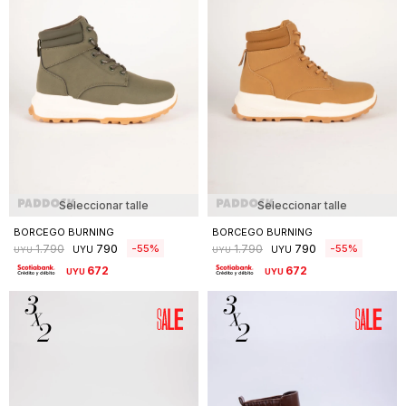
Seleccionar talle
Seleccionar talle
BORCEGO BURNING
BORCEGO BURNING
790
790
55
55
1.790
1.790
UYU
UYU
UYU
UYU
672
672
UYU
UYU