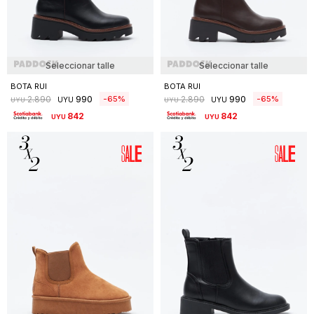
Seleccionar talle
Seleccionar talle
BOTA RUI
BOTA RUI
990
990
65
65
2.890
2.890
UYU
UYU
UYU
UYU
842
842
UYU
UYU