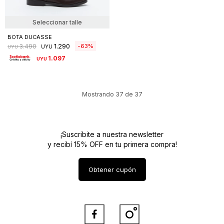
Seleccionar talle
BOTA DUCASSE
1.290
63
3.490
UYU
UYU
1.097
UYU
Mostrando
37
de
37
¡Suscribite a nuestra newsletter
y recibí 15% OFF en tu primera compra!
Obtener cupón

