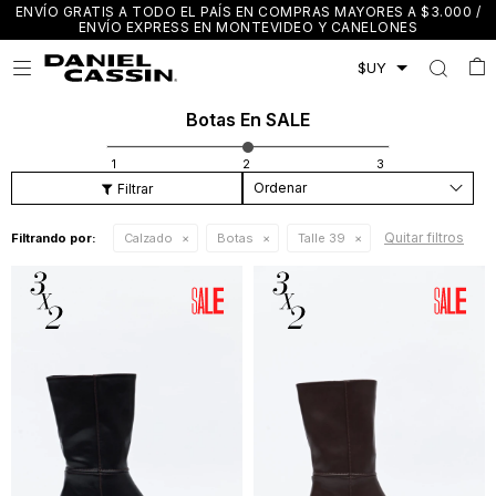
ENVÍO GRATIS A TODO EL PAÍS EN COMPRAS MAYORES A $3.000 /
ENVÍO EXPRESS EN MONTEVIDEO Y CANELONES

Botas En SALE
Recomendados
Quitar filtros
Filtrando por:
Calzado
Botas
Talle 39