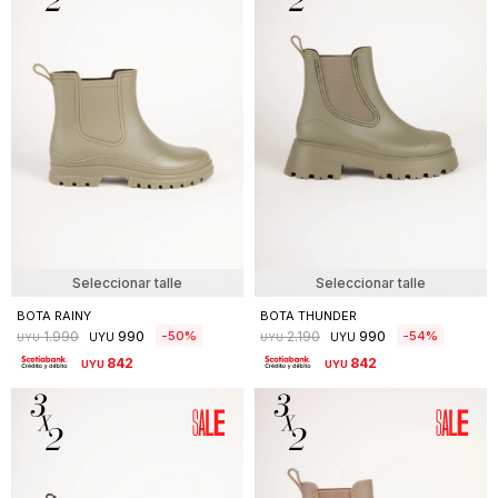
Seleccionar talle
Seleccionar talle
BOTA RAINY
BOTA THUNDER
990
990
50
54
1.990
2.190
UYU
UYU
UYU
UYU
842
842
UYU
UYU