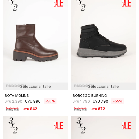
Seleccionar talle
Seleccionar talle
BOTA MOLINS
BORCEGO BURNING
990
790
58
55
2.390
1.790
UYU
UYU
UYU
UYU
842
672
UYU
UYU