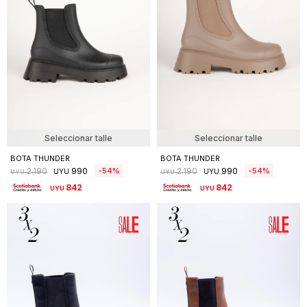
Seleccionar talle
Seleccionar talle
BOTA THUNDER
BOTA THUNDER
990
990
54
54
2.190
2.190
UYU
UYU
UYU
UYU
842
842
UYU
UYU