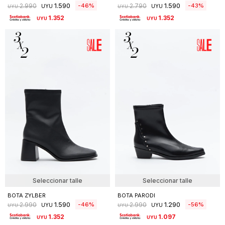
1.590
1.590
46
43
2.990
2.790
UYU
UYU
UYU
UYU
1.352
1.352
UYU
UYU
Seleccionar talle
Seleccionar talle
BOTA ZYLBER
BOTA PARODI
1.590
1.290
46
56
2.990
2.990
UYU
UYU
UYU
UYU
1.352
1.097
UYU
UYU