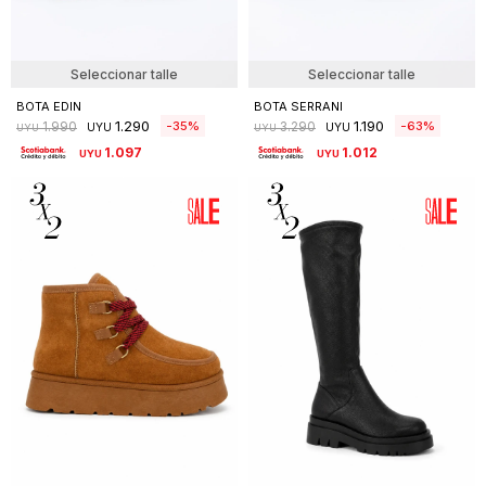
Seleccionar talle
Seleccionar talle
BOTA EDIN
BOTA SERRANI
1.290
1.190
35
63
1.990
3.290
UYU
UYU
UYU
UYU
1.097
1.012
UYU
UYU