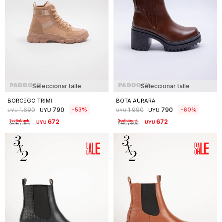
Seleccionar talle
Seleccionar talle
BORCEGO TRIMI
BOTA AURARA
790
790
53
60
1.690
1.990
UYU
UYU
UYU
UYU
672
672
UYU
UYU