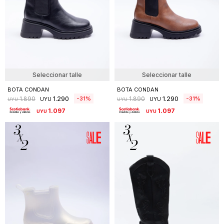
Seleccionar talle
Seleccionar talle
BOTA CONDAN
BOTA CONDAN
1.290
1.290
31
31
1.890
1.890
UYU
UYU
UYU
UYU
1.097
1.097
UYU
UYU