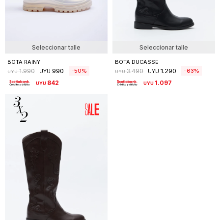
Seleccionar talle
Seleccionar talle
BOTA RAINY
BOTA DUCASSE
990
1.290
50
63
1.990
3.490
UYU
UYU
UYU
UYU
842
1.097
UYU
UYU