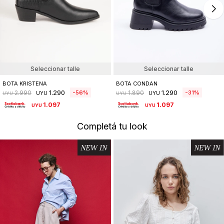
Seleccionar talle
Seleccionar talle
BOTA KRISTENA
BOTA CONDAN
1.290
1.290
56
31
2.990
1.890
UYU
UYU
UYU
UYU
1.097
1.097
UYU
UYU
Completá tu look