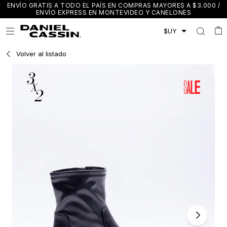
ENVÍO GRATIS A TODO EL PAÍS EN COMPRAS MAYORES A $3.000 /
ENVÍO EXPRESS EN MONTEVIDEO Y CANELONES

Volver al listado