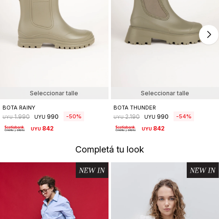
Seleccionar talle
Seleccionar talle
BOTA RAINY
BOTA THUNDER
990
990
50
54
1.990
2.190
UYU
UYU
UYU
UYU
842
842
UYU
UYU
Completá tu look