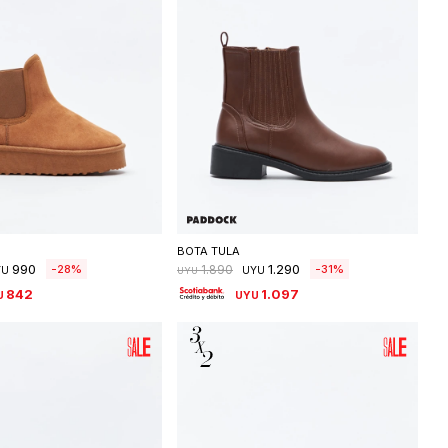
eleccionar talle
Seleccionar talle
BOTA TULA
990
1.290
28
31
1.890
YU
UYU
UYU
842
1.097
U
UYU