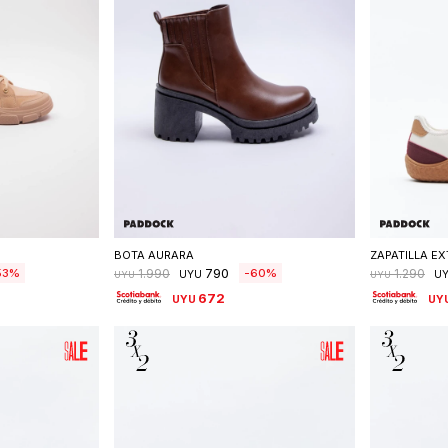
talle
Seleccionar talle
S
BOTA AURARA
ZAPATILLA E
790
53
60
1.990
1.290
UYU
U
UYU
UYU
672
UYU
UY