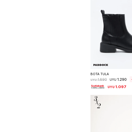
Seleccionar 
BOTA TULA
1.290
1.890
UYU
UYU
1.097
UYU