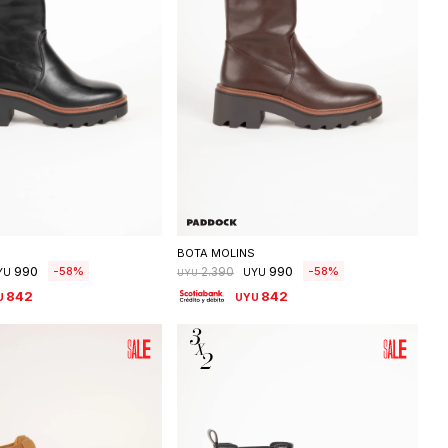
eleccionar talle
Seleccionar talle
BOTA MOLINS
990
990
58
58
2.390
YU
UYU
UYU
842
842
U
UYU