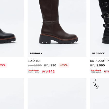
talle
Seleccionar talle
S
BOTA RUI
BOTA AZURIT
990
2.990
65
65
2.890
UYU
UYU
UYU
842
UYU
UY