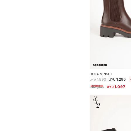
Seleccionar 
BOTA MINSET
1.290
1.990
UYU
UYU
1.097
UYU