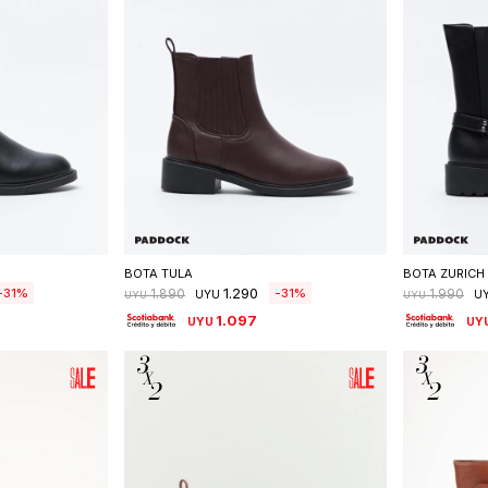
talle
Seleccionar talle
S
BOTA TULA
BOTA ZURICH
1.290
31
31
1.890
1.990
UYU
U
UYU
UYU
1.097
UYU
UY