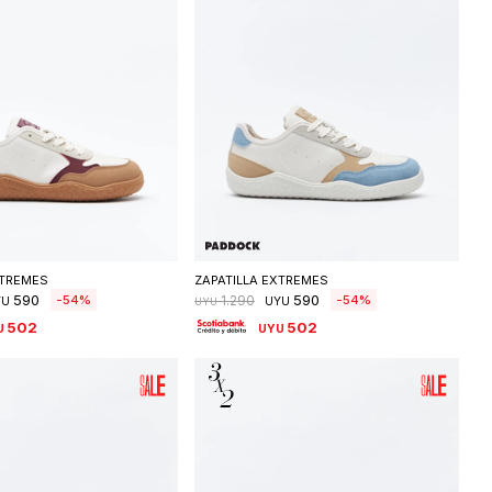
eleccionar talle
Seleccionar talle
XTREMES
ZAPATILLA EXTREMES
590
590
54
54
1.290
YU
UYU
UYU
502
502
U
UYU