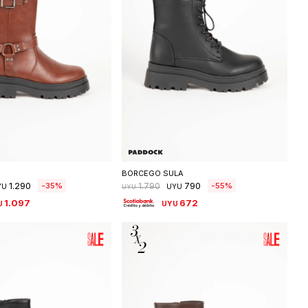
eleccionar talle
Seleccionar talle
BORCEGO SULA
1.290
790
35
55
1.790
YU
UYU
UYU
1.097
672
U
UYU