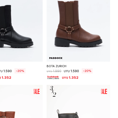
eleccionar talle
Seleccionar talle
BOTA ZURICH
1.590
1.590
20
20
1.990
YU
UYU
UYU
1.352
1.352
U
UYU