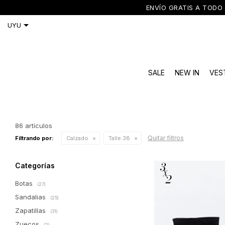
ENVÍO GRATIS A TODO 
SALE
NEW IN
VES
86 artículos
Quitar filtros
Filtrando por:
Calzado
Talle 38
Categorías
Botas
(27)
Sandalias
(25)
Zapatillas
(31)
Zuecos
(2)