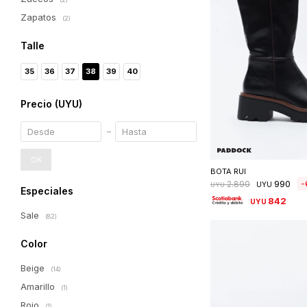
Zapatos
(2)
Talle
35
36
37
38
39
40
Precio
(UYU)
Seleccionar 
OK
BOTA RUI
990
2.890
UYU
UYU
Especiales
842
UYU
Sale
(82)
Color
Beige
(14)
Amarillo
(1)
Rojo
(1)