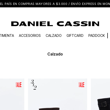
EL PAÍS EN COMPRAS MAYORES A $3.000 / ENVÍO EXPRESS EN M
TIMENTA
ACCESORIOS
CALZADO
GIFTCARD
PADDOCK
Calzado