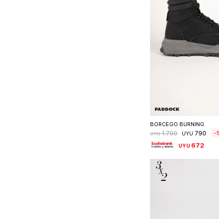
Seleccionar 
BORCEGO BURNING
790
1.790
UYU
UYU
672
UYU