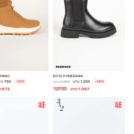
eleccionar talle
Seleccionar talle
RNING
BOTA POMERANIA
790
1.290
55
46
2.390
YU
UYU
UYU
672
1.097
U
UYU