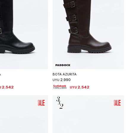
eleccionar talle
Seleccionar talle
A
BOTA AZURITA
2.990
UYU
2.542
2.542
U
UYU