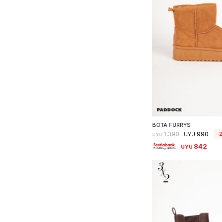
Seleccionar 
BOTA FURRYS
990
1.390
UYU
UYU
842
UYU