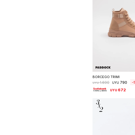
Seleccionar 
BORCEGO TRIMI
790
1.690
UYU
UYU
672
UYU