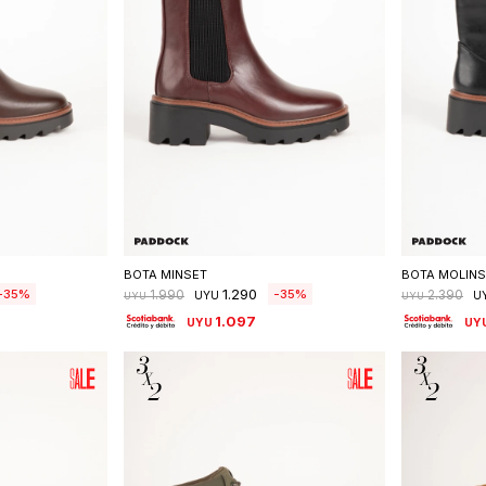
talle
Seleccionar talle
S
BOTA MINSET
BOTA MOLINS
1.290
35
35
1.990
2.390
UYU
U
UYU
UYU
1.097
UYU
UY