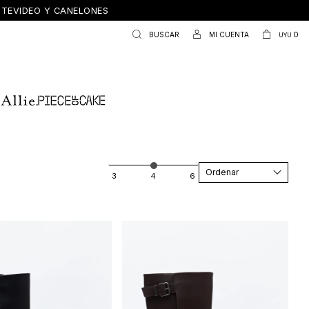
ONTEVIDEO Y CANELONES
0
UYU
Recomendados