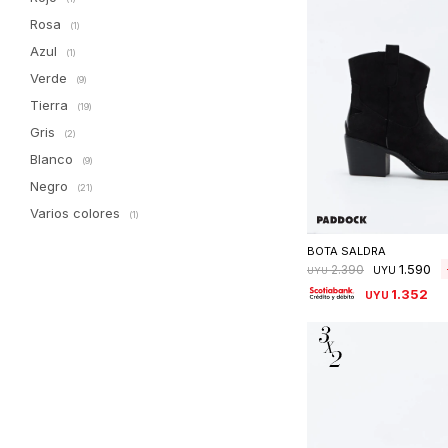
Rosa
(1)
Azul
(1)
Verde
(9)
Tierra
(19)
Gris
(2)
Blanco
(9)
Negro
(21)
Varios colores
Seleccionar 
(1)
BOTA SALDRA
1.590
2.390
UYU
UYU
1.352
UYU