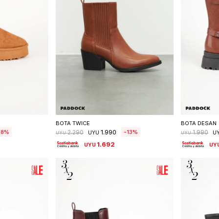
talle
Seleccionar talle
S
BOTA TWICE
BOTA DESAN
1.990
28
13
2.290
1.990
UYU
U
UYU
UYU
1.692
UYU
UY