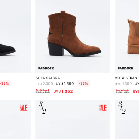
talle
Seleccionar talle
S
BOTA SALDRA
BOTA STRAN
1.590
33
33
2.390
1.390
UYU
U
UYU
UYU
1.352
UYU
UY