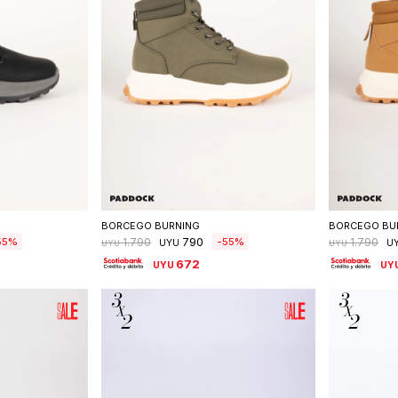
talle
Seleccionar talle
S
BORCEGO BURNING
BORCEGO BU
790
55
55
1.790
1.790
UYU
U
UYU
UYU
672
UYU
UY