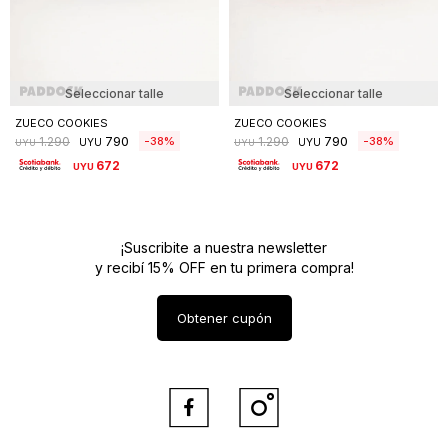
Seleccionar talle
Seleccionar talle
ZUECO COOKIES
ZUECO COOKIES
790
790
38
38
1.290
1.290
UYU
UYU
UYU
UYU
672
672
UYU
UYU
¡Suscribite a nuestra newsletter
y recibí 15% OFF en tu primera compra!
Obtener cupón

