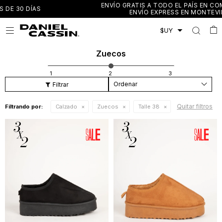
ENVÍO GRATIS A TODO EL PAÍS EN COMPRAS MAYORES A $3.000
ENVÍO EXPRESS EN MONTEVIDEO Y CANELONES

Zuecos
Recomendados
Quitar filtros
Filtrando por:
Calzado
Zuecos
Talle 38