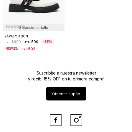
Seleccionar talle
ZAPATO ASON
590
65
1.690
UYU
UYU
502
UYU
¡Suscribite a nuestra newsletter
y recibí 15% OFF en tu primera compra!
Obtener cupón

