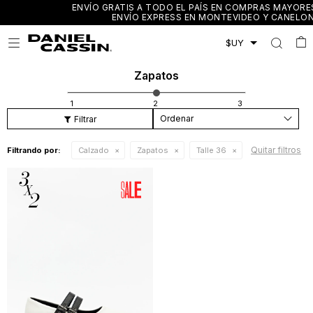
ENVÍO GRATIS A TODO EL PAÍS EN COMPRAS MAYORES A $3.000 /
ENVÍO EXPRESS EN MONTEVIDEO Y CANELONES

Zapatos
Recomendados
Quitar filtros
Filtrando por:
Calzado
Zapatos
Talle 36