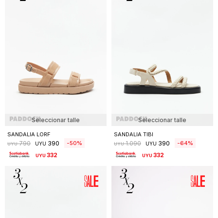
Seleccionar talle
Seleccionar talle
SANDALIA LORF
SANDALIA TIBI
390
390
50
64
790
1.090
UYU
UYU
UYU
UYU
332
332
UYU
UYU