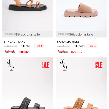
Seleccionar talle
Seleccionar talle
SANDALIA LANET
SANDALIA MILLS
390
590
64
62
1.090
1.590
UYU
UYU
UYU
UYU
332
502
UYU
UYU