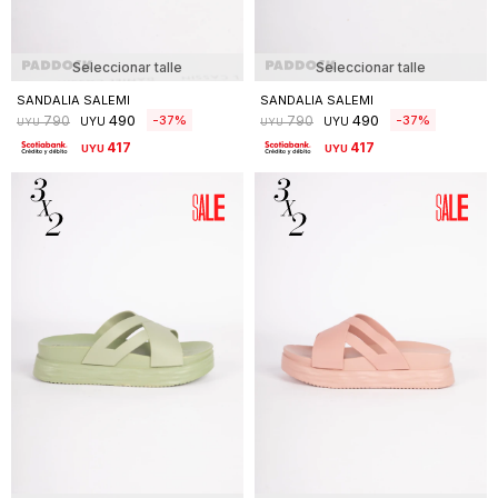
Seleccionar talle
Seleccionar talle
SANDALIA SALEMI
SANDALIA SALEMI
490
490
37
37
790
790
UYU
UYU
UYU
UYU
417
417
UYU
UYU