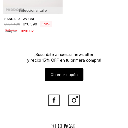
Seleccionar talle
SANDALIA LAVIGNE
390
73
1.490
UYU
UYU
332
UYU
¡Suscribite a nuestra newsletter
y recibí 15% OFF en tu primera compra!
Obtener cupón


Piece of Cake