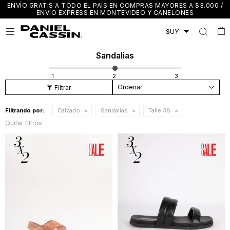
ENVÍO GRATIS A TODO EL PAÍS EN COMPRAS MAYORES A $3.000 /
ENVÍO EXPRESS EN MONTEVIDEO Y CANELONES

Sandalias
Recomendados
Filtrando por:
Calzado
Sandalias
Talle 38
Quitar filtros