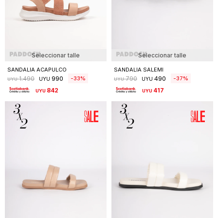
Seleccionar talle
Seleccionar talle
SANDALIA ACAPULCO
SANDALIA SALEMI
990
490
33
37
1.490
790
UYU
UYU
UYU
UYU
842
417
UYU
UYU