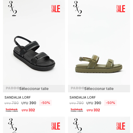
Seleccionar talle
Seleccionar talle
SANDALIA LORF
SANDALIA LORF
390
390
50
50
790
790
UYU
UYU
UYU
UYU
332
332
UYU
UYU