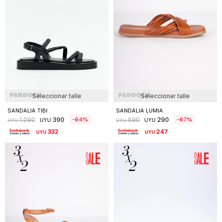
Seleccionar talle
Seleccionar talle
SANDALIA TIBI
SANDALIA LUMIA
390
290
64
67
1.090
890
UYU
UYU
UYU
UYU
332
247
UYU
UYU