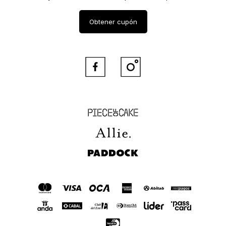
Obtener cupón


Piece of Cake
Allie
Paddock