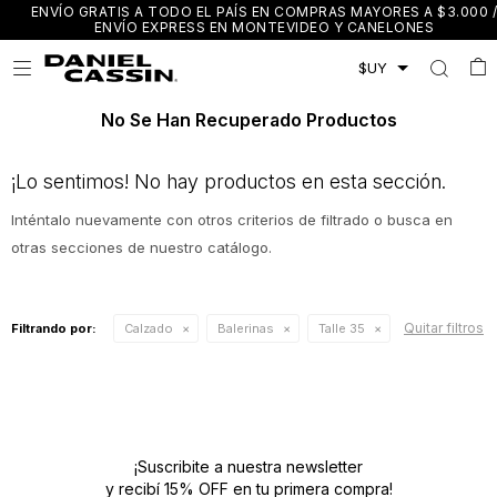
ENVÍO GRATIS A TODO EL PAÍS EN COMPRAS MAYORES A $3.000 /
ENVÍO EXPRESS EN MONTEVIDEO Y CANELONES

No Se Han Recuperado Productos
¡Lo sentimos! No hay productos en esta sección.
Inténtalo nuevamente con otros criterios de filtrado o busca en
otras secciones de nuestro catálogo.
Quitar filtros
Filtrando por:
Calzado
Balerinas
Talle 35
¡Suscribite a nuestra newsletter
y recibí 15% OFF en tu primera compra!