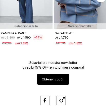
Seleccionar talle
Seleccionar talle
CAMPERA ALBANIE
SWEATER MELI
1.590
1.790
54
3.490
UYU
UYU
UYU
1.352
1.522
UYU
UYU
¡Suscribite a nuestra newsletter
y recibí 15% OFF en tu primera compra!
Obtener cupón

