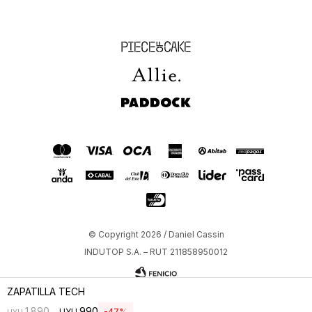
Piece of Cake
Allie
Paddock
© Copyright 2026 / Daniel Cassin
INDUTOP S.A. – RUT 211858950012
ZAPATILLA TECH
990
1.890
UYU
47