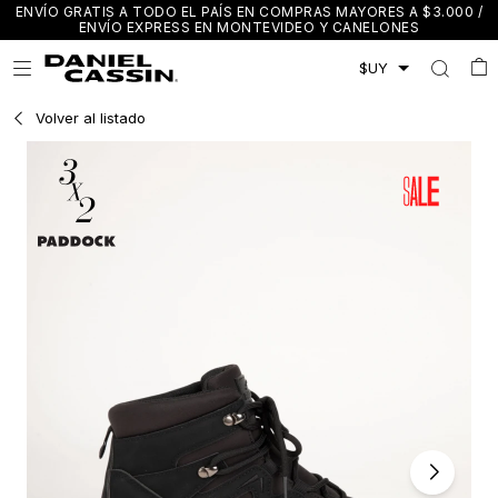
ENVÍO GRATIS A TODO EL PAÍS EN COMPRAS MAYORES A $3.000 /
ENVÍO EXPRESS EN MONTEVIDEO Y CANELONES

Volver al listado