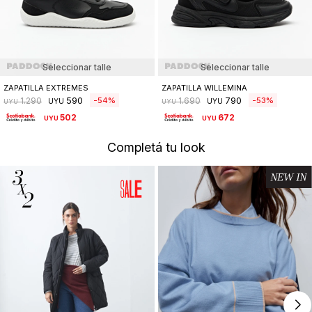
Seleccionar talle
Seleccionar talle
ZAPATILLA EXTREMES
ZAPATILLA WILLEMINA
590
790
54
53
1.290
1.690
UYU
UYU
UYU
UYU
502
672
UYU
UYU
Completá tu look