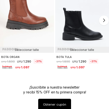
Seleccionar talle
Seleccionar talle
BOTA ORGAN
BOTA TULA
1.290
1.290
31
31
1.890
1.890
UYU
UYU
UYU
UYU
1.097
1.097
UYU
UYU
¡Suscribite a nuestra newsletter
y recibí 15% OFF en tu primera compra!
Obtener cupón