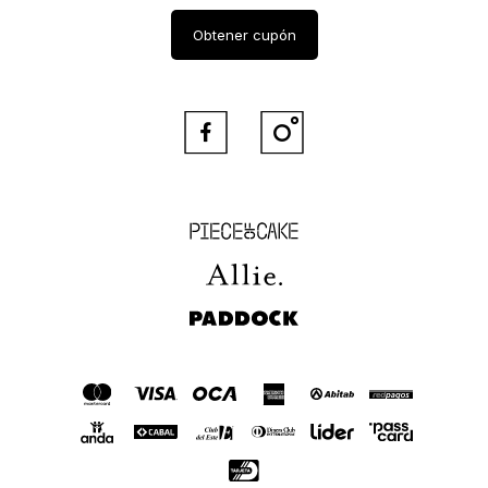
Obtener cupón


Piece of Cake
Allie
Paddock