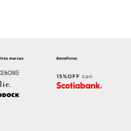
tras marcas
Beneficios
 of Cake
ock