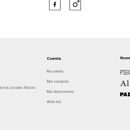


Nues
Cuenta
Piece
Mi cuenta
Allie
Mis compras
 los Locales físicos
Mis direcciones
Padd
Wish list