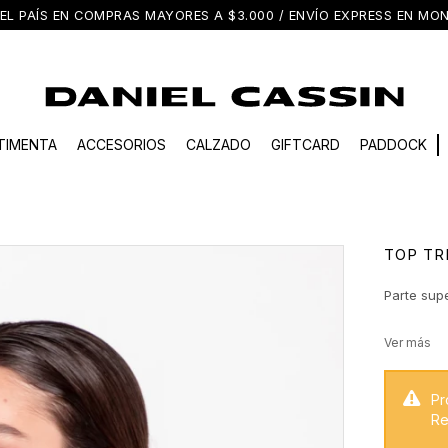
EL PAÍS EN COMPRAS MAYORES A $3.000 / ENVÍO EXPRESS EN M
TIMENTA
ACCESORIOS
CALZADO
GIFTCARD
PADDOCK
TOP TR
Parte supe
Pr
Re