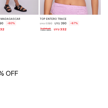
leccionar talle
Seleccionar talle
S MADAGASCAR
TOP ENTERO TRACE
BOT
90
390
60
67
1.190
UYU
UYU
UYU
332
332
UYU
5% OFF