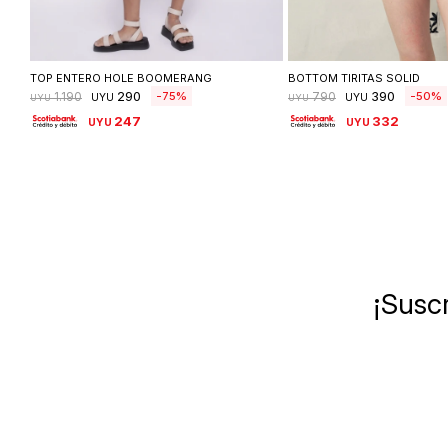
Seleccionar talle
Seleccionar ta
TOP ENTERO HOLE BOOMERANG
BOTTOM TIRITAS SOLID
290
390
75
50
1.190
790
UYU
UYU
UYU
UYU
247
332
UYU
UYU
¡Suscr