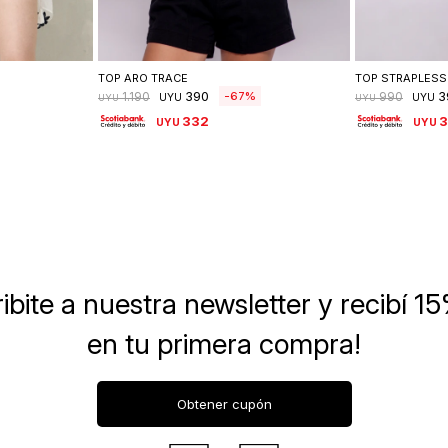
lle
Seleccionar talle
Se
TOP ARO TRACE
TOP STRAPLES
390
3
67
1.190
990
UYU
UYU
UYU
UYU
332
UYU
UYU
ibite a nuestra newsletter
y recibí 1
en tu primera compra!
Obtener cupón