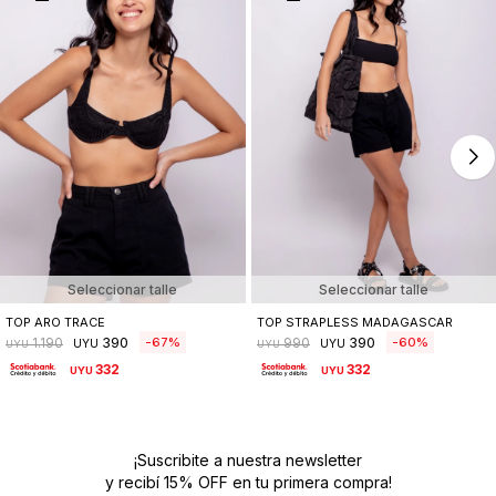
Seleccionar talle
Seleccionar talle
TOP ARO TRACE
TOP STRAPLESS MADAGASCAR
390
390
67
60
1.190
990
UYU
UYU
UYU
UYU
332
332
UYU
UYU
¡Suscribite a nuestra newsletter
y recibí 15% OFF en tu primera compra!