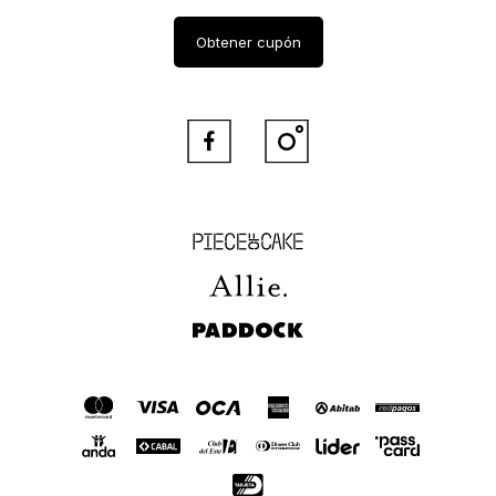
Obtener cupón


Piece of Cake
Allie
Paddock