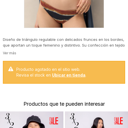
Diseño de triángulo regulable con delicados frunces en los bordes,
que aportan un toque femenino y distintivo. Su confección en tejido
elástico y suave garantiza comodidad, adaptándose perfectamente
al cuerpo. El estampado en tonos contrastantes evoca un aire
artesanal, ideal para quienes buscan un estilo de playa moderno y
con carácter.
Producto agotado en el sitio web.
Revisa el stock en
Ubicar en tienda
.
Productos que te pueden interesar