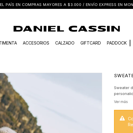
EL PAÍS EN COMPRAS MAYORES A $3.000 / ENVÍO EXPRESS EN M
TIMENTA
ACCESORIOS
CALZADO
GIFTCARD
PADDOCK
SWEATE
Sweater d
personalid
mangas le
a la base 
Perfecto 
entre lo c
Co
Re