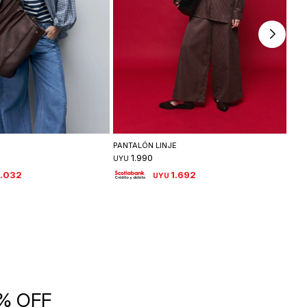
leccionar talle
Seleccionar talle
PANTALÓN LINJE
BLA
1.990
UYU
UYU
.032
1.692
UYU
5% OFF