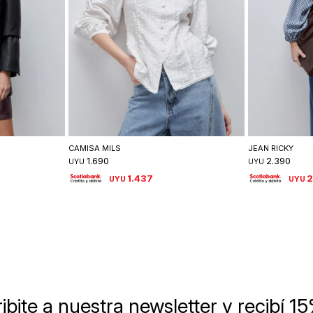
lle
Seleccionar talle
Se
CAMISA MILS
JEAN RICKY
1.690
2.390
UYU
UYU
1.437
2
UYU
UYU
ibite a nuestra newsletter
y recibí 1