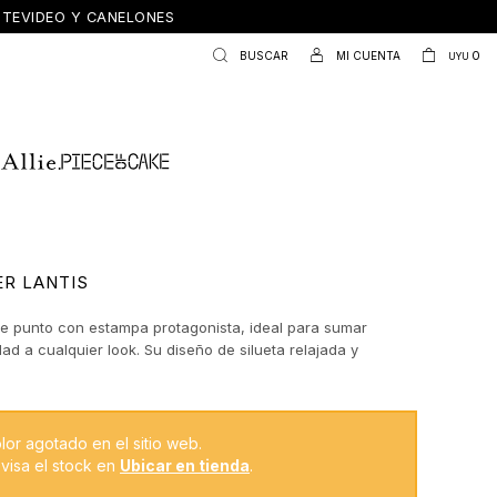
ONTEVIDEO Y CANELONES
0
UYU
R LANTIS
e punto con estampa protagonista, ideal para sumar
ad a cualquier look. Su diseño de silueta relajada y
vemente amplias aporta comodidad, mientras que el cuello
y las terminaciones acanaladas equilibran la estructura.
para usar solo o en capas con camisas, logrando un mix
lásico y lo en tendencia.
lor agotado en el sitio web.
visa el stock en
Ubicar en tienda
.