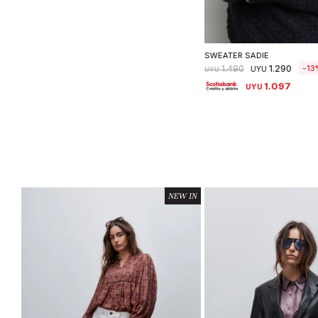
Seleccionar ta
SWEATER SADIE
1.290
13
1.490
UYU
UYU
1.097
UYU