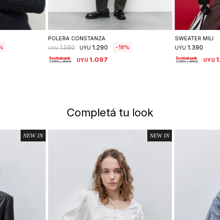
lle
Seleccionar talle
Se
POLERA CONSTANZA
SWEATER MILI
1.290
1.390
18
1.590
UYU
UYU
UYU
1.097
1
UYU
UYU
Completá tu look