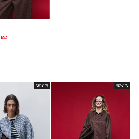
leccionar talle
.182