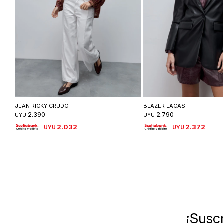
Seleccionar talle
Seleccionar ta
JEAN RICKY CRUDO
BLAZER LACAS
2.390
2.790
UYU
UYU
2.032
2.372
UYU
UYU
¡Suscr