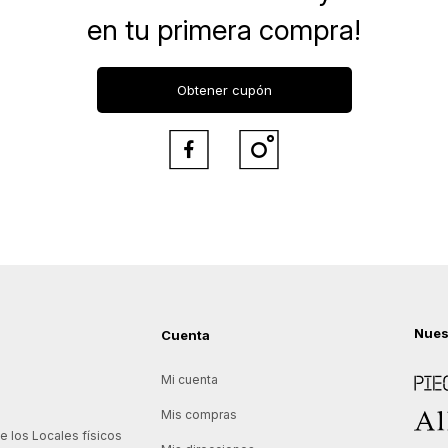
en tu primera compra!
Obtener cupón


Nues
Cuenta
Piece
Mi cuenta
Allie
Mis compras
 los Locales físicos