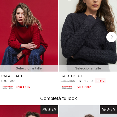
Seleccionar talle
Seleccionar talle
SWEATER MILI
SWEATER SADIE
1.390
1.290
13
1.490
UYU
UYU
UYU
1.182
1.097
UYU
UYU
Completá tu look