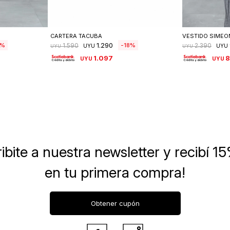
lle
Seleccionar talle
Se
CARTERA TACUBA
VESTIDO SIMEO
1.290
18
1.590
2.390
UYU
UYU
UYU
UYU
1.097
UYU
UYU
ibite a nuestra newsletter
y recibí 1
en tu primera compra!
Obtener cupón