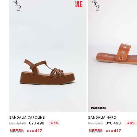
Seleccionar talle
Seleccionar ta
SANDALIA CAROLINE
SANDALIA NARO
490
490
67
44
1.490
890
UYU
UYU
UYU
UYU
417
417
UYU
UYU