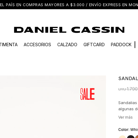
EL PAÍS EN COMPRAS MAYORES A $3.000 / ENVÍO EXPRESS EN M
TIMENTA
ACCESORIOS
CALZADO
GIFTCARD
PADDOCK
SANDAL
1.790
UYU
Sandalias 
algunas de
ajustable.
Whi