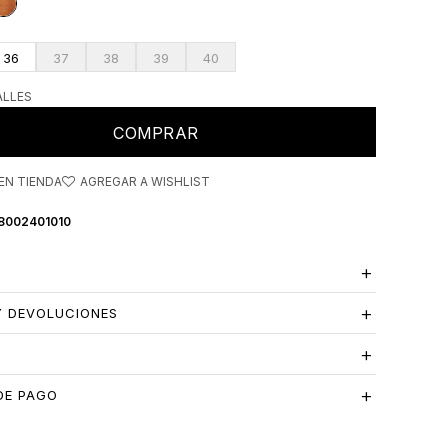
36
37
38
39
40
ALLES
COMPRAR
EN TIENDA
8002401010
Y DEVOLUCIONES
S
DE PAGO