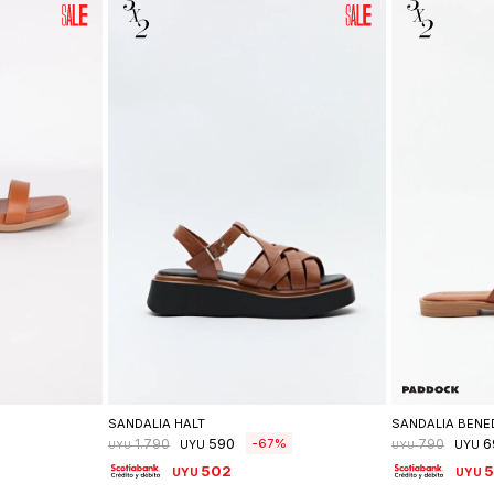
lle
Seleccionar talle
Se
SANDALIA HALT
SANDALIA BENE
590
6
67
1.790
790
UYU
UYU
UYU
UYU
502
UYU
UYU