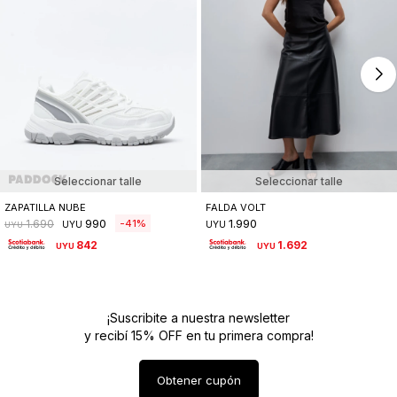
Seleccionar talle
Seleccionar talle
ZAPATILLA NUBE
FALDA VOLT
990
1.990
41
1.690
UYU
UYU
UYU
842
1.692
UYU
UYU
¡Suscribite a nuestra newsletter
y recibí 15% OFF en tu primera compra!
Obtener cupón