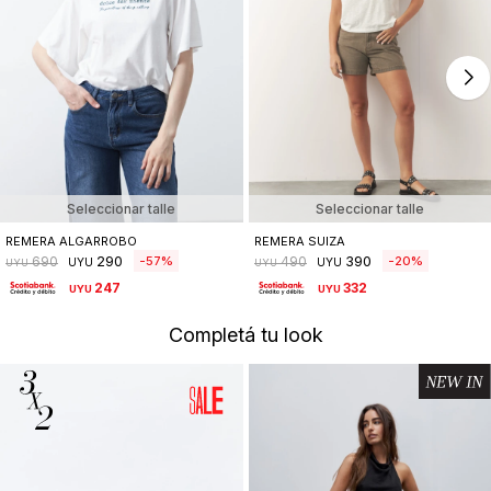
Seleccionar talle
Seleccionar talle
REMERA ALGARROBO
REMERA SUIZA
290
390
57
20
690
490
UYU
UYU
UYU
UYU
247
332
UYU
UYU
Completá tu look