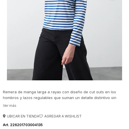
Remera de manga larga a rayas con diseño de cut outs en los
hombros y lazos regulables que suman un detalle distintivo sin
perder versatilidad. Las rayas, de inspiración navy, refuerzan su
carácter atemporal y la convierten en una prenda fácil de integrar
a distintos looks, desde combinaciones relajadas hasta estilismos
UBICAR EN TIENDA
más cuidados.
226201703004135