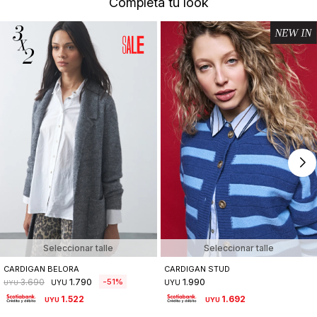
Completá tu look
Seleccionar talle
Seleccionar talle
CARDIGAN BELORA
CARDIGAN STUD
1.790
1.990
51
3.690
UYU
UYU
UYU
1.522
1.692
UYU
UYU