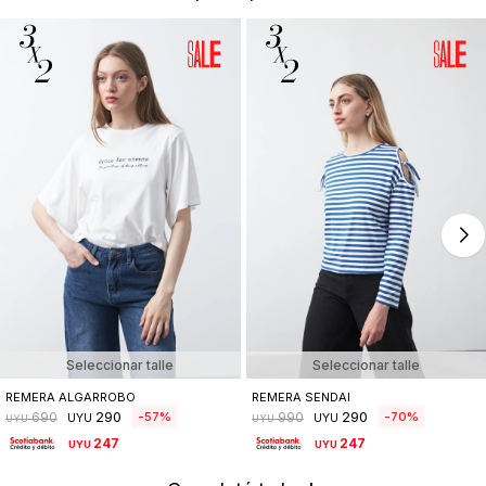
Seleccionar talle
Seleccionar talle
REMERA ALGARROBO
REMERA SENDAI
290
290
57
70
690
990
UYU
UYU
UYU
UYU
247
247
UYU
UYU