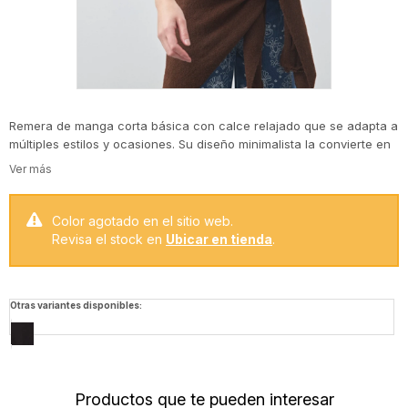
Remera de manga corta básica con calce relajado que se adapta a
múltiples estilos y ocasiones. Su diseño minimalista la convierte en
un esencial del guardarropa, ideal para usar sola o en layering
sobre otras prendas, aportando un aire actual y versátil.
El algodón puro garantiza suavidad, respirabilidad y confort
Color agotado en el sitio web.
durante todo el día, haciendo de esta prenda una aliada infalible
Revisa el stock en
Ubicar en tienda
.
para looks cotidianos.
Otras variantes disponibles:
Productos que te pueden interesar