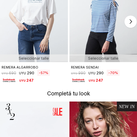
Seleccionar talle
Seleccionar talle
REMERA ALGARROBO
REMERA SENDAI
290
290
57
70
690
990
UYU
UYU
UYU
UYU
247
247
UYU
UYU
Completá tu look