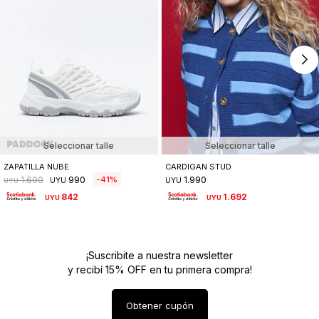
Seleccionar talle
Seleccionar talle
ZAPATILLA NUBE
CARDIGAN STUD
990
1.990
41
1.690
UYU
UYU
UYU
842
1.692
UYU
UYU
¡Suscribite a nuestra newsletter
y recibí 15% OFF en tu primera compra!
Obtener cupón