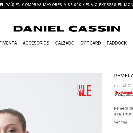
EL PAÍS EN COMPRAS MAYORES A $3.000 / ENVÍO EXPRESS EN M
TIMENTA
ACCESORIOS
CALZADO
GIFTCARD
PADDOCK
REMER
490
UYU
Remera de
aire artís
expresivo 
funciona 
pensadas. 