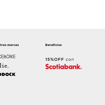
tras marcas
Beneficios
 of Cake
ock