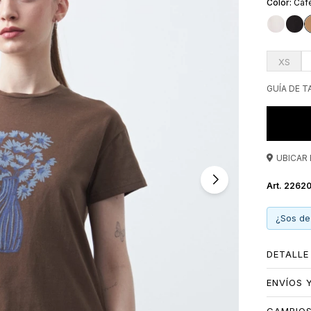
Caf
con identi
outfit.
XS
GUÍA DE T
UBICAR 
22620
¿Sos de
DETALLE
ENVÍOS 