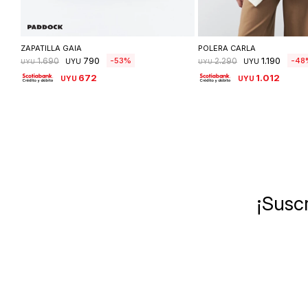
Seleccionar talle
Seleccionar ta
ZAPATILLA GAIA
POLERA CARLA
790
1.190
53
48
1.690
2.290
UYU
UYU
UYU
UYU
672
1.012
UYU
UYU
¡Suscr