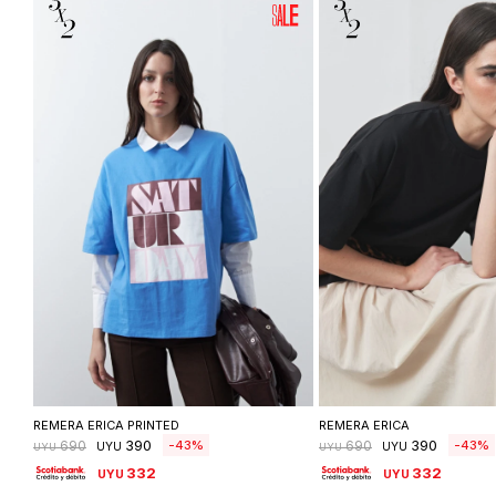
Seleccionar talle
Seleccionar ta
REMERA ERICA PRINTED
REMERA ERICA
390
390
43
43
690
690
UYU
UYU
UYU
UYU
332
332
UYU
UYU