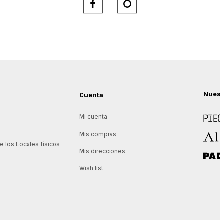


Nues
Cuenta
Piece
Mi cuenta
Allie
Mis compras
 los Locales físicos
Mis direcciones
Padd
Wish list