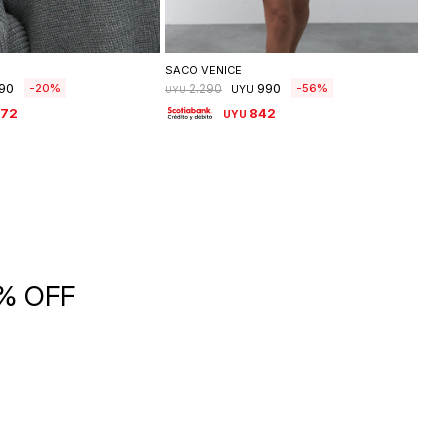
leccionar talle
Seleccionar talle
SACO VENICE
FAL
90
990
20
56
2.290
UYU
UYU
UYU
672
842
UYU
5% OFF