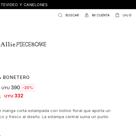
ONTEVIDEO Y CANELONES
0
UYU
A BONETERO
390
20
UYU
332
UYU
 manga corta estampada con motivo floral que aporta un
tico y fresco al diseño. La estampa central suma un punto
sin perder equilibrio, logrando una prenda versátil que
tanto en looks relajados como en combinaciones más
Su silueta clásica y cómoda la convierte en un infaltable