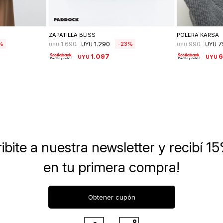
lle
Seleccionar talle
Se
ZAPATILLA BLISS
POLERA KARSA
1.290
7
23
1.690
990
UYU
UYU
UYU
UYU
1.097
UYU
UYU
ibite a nuestra newsletter
y recibí 1
en tu primera compra!
Obtener cupón