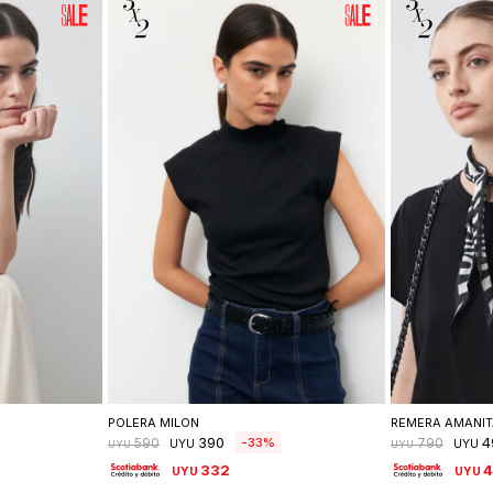
lle
Seleccionar talle
Se
POLERA MILON
REMERA AMANI
390
4
33
590
790
UYU
UYU
UYU
UYU
332
4
UYU
UYU