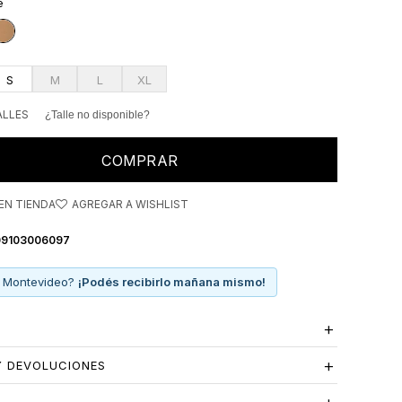
é
dad, ideal para sumar interés visual sin sobrecargar el
S
M
L
XL
ALLES
¿Talle no disponible?
COMPRAR
EN TIENDA
9103006097
 Montevideo?
¡Podés recibirlo mañana mismo!
Y DEVOLUCIONES