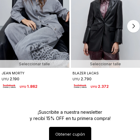
Seleccionar talle
Seleccionar talle
JEAN MORTY
BLAZER LACAS
2.190
2.790
UYU
UYU
1.862
2.372
UYU
UYU
¡Suscribite a nuestra newsletter
y recibí 15% OFF en tu primera compra!
Obtener cupón