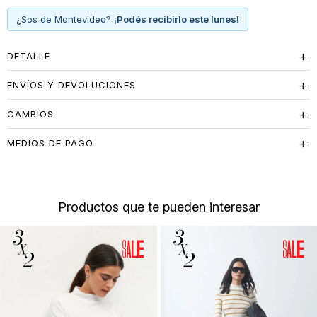
El largo levemente extendido y la abertura frontal aportan
¿Sos de Montevideo?
¡Podés recibirlo este lunes!
movimiento y un calce cómodo, ideal para combinar con
pantalones ajustados o sastrería más estructurada. El mix de fibras
garantiza abrigo liviano, suavidad al tacto y buena resistencia,
DETALLE
convirtiéndola en una pieza versátil y en tendencia para el día a
día.
ENVÍOS Y DEVOLUCIONES
CAMBIOS
MEDIOS DE PAGO
Productos que te pueden interesar