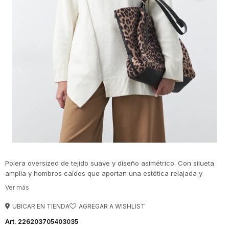
Polera oversized de tejido suave y diseño asimétrico. Con silueta
amplia y hombros caídos que aportan una estética relajada y
contemporánea. Su diseño incorpora una costura diagonal en el
frente que genera un efecto visual original, acompañado por
terminaciones acanaladas en cuello, puños y ruedo que equilibran
UBICAR EN TIENDA
la prenda.
226203705403035