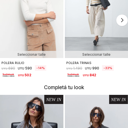
Seleccionar talle
Seleccionar talle
POLERA RULIO
POLERA TRINAS
590
990
14
33
690
1.490
UYU
UYU
UYU
UYU
502
842
UYU
UYU
Completá tu look