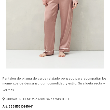
Pantalón de pijama de calce relajado pensado para acompañar los
momentos de descanso con comodidad y estilo. Su silueta recta y
amplia aporta libertad de movimiento, mientras la cintura elastizada
con lazo regulable permite un ajuste confortable. Ideal para
combinar con su camisa a juego y lograr un set armónico, cómodo
UBICAR EN TIENDA
y femenino.
226115510911041