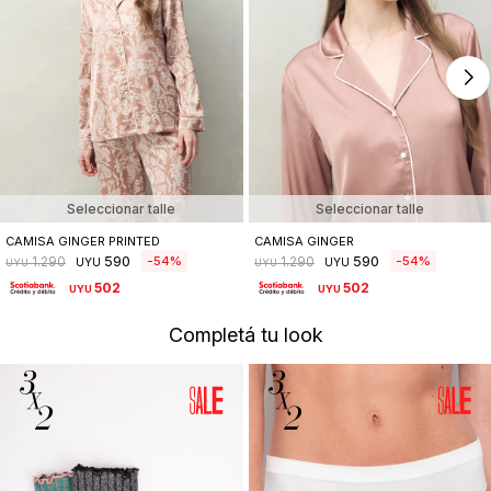
Seleccionar talle
Seleccionar talle
CAMISA GINGER PRINTED
CAMISA GINGER
590
590
54
54
1.290
1.290
UYU
UYU
UYU
UYU
502
502
UYU
UYU
Completá tu look