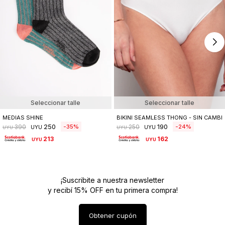
Seleccionar talle
Seleccionar talle
MEDIAS SHINE
BIKINI SEAMLESS THONG - SIN CAMBI
250
190
35
24
390
250
UYU
UYU
UYU
UYU
213
162
UYU
UYU
¡Suscribite a nuestra newsletter
y recibí 15% OFF en tu primera compra!
Obtener cupón