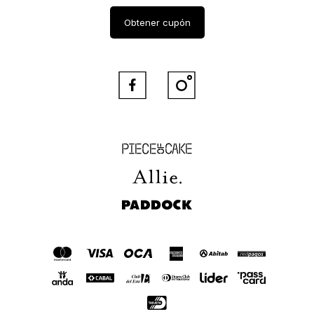
Obtener cupón


Piece of Cake
Allie
Paddock