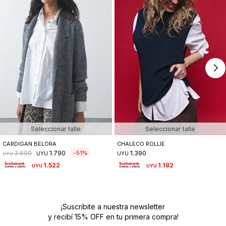
Seleccionar talle
Seleccionar talle
CARDIGAN BELORA
CHALECO ROLLIE
1.790
1.390
51
3.690
UYU
UYU
UYU
1.522
1.182
UYU
UYU
¡Suscribite a nuestra newsletter
y recibí 15% OFF en tu primera compra!