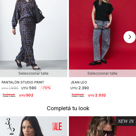
Seleccionar talle
Seleccionar talle
PANTALÓN STUDIO PRINT
JEAN LEO
590
2.390
70
1.990
UYU
UYU
UYU
502
2.032
UYU
UYU
Completá tu look