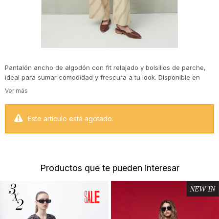
Pantalón ancho de algodón con fit relajado y bolsillos de parche,
ideal para sumar comodidad y frescura a tu look. Disponible en
diferentes estampas, desde rayas diagonales que estilizan la
silueta hasta motivos botánicos que aportan un aire veraniego y
canchero. Una prenda versátil y trendy, pensada para destacar
tanto en un outfit urbano como en combinaciones más
Este artículo está agotado.
descontracturadas.
Productos que te pueden interesar