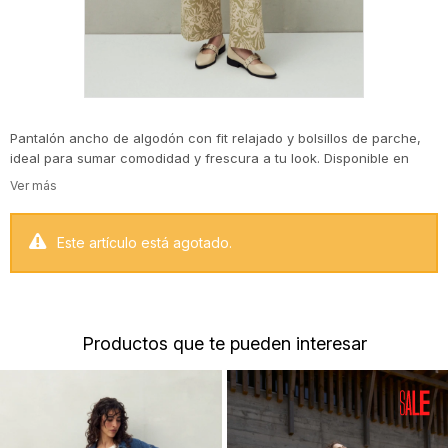
Pantalón ancho de algodón con fit relajado y bolsillos de parche,
ideal para sumar comodidad y frescura a tu look. Disponible en
diferentes estampas, desde rayas diagonales que estilizan la
silueta hasta motivos botánicos que aportan un aire veraniego y
canchero. Una prenda versátil y trendy, pensada para destacar
tanto en un outfit urbano como en combinaciones más
Este artículo está agotado.
descontracturadas.
Productos que te pueden interesar