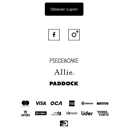
Obtener cupón


Piece of Cake
Allie
Paddock