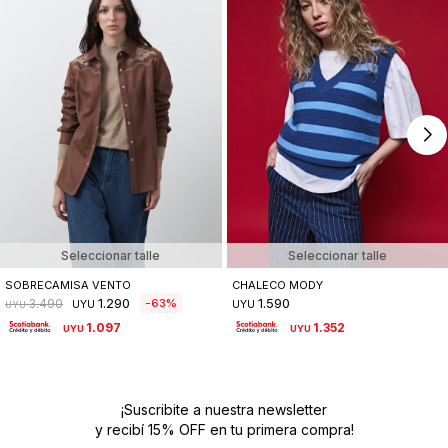
Seleccionar talle
Seleccionar talle
SOBRECAMISA VENTO
CHALECO MODY
1.290
1.590
63
3.490
UYU
UYU
UYU
1.097
1.352
UYU
UYU
¡Suscribite a nuestra newsletter
y recibí 15% OFF en tu primera compra!