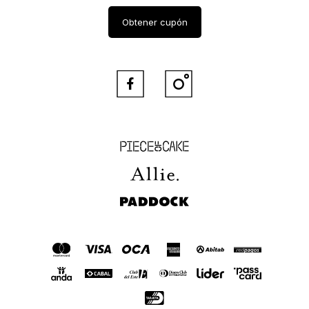
Obtener cupón


Piece of Cake
Allie
Paddock