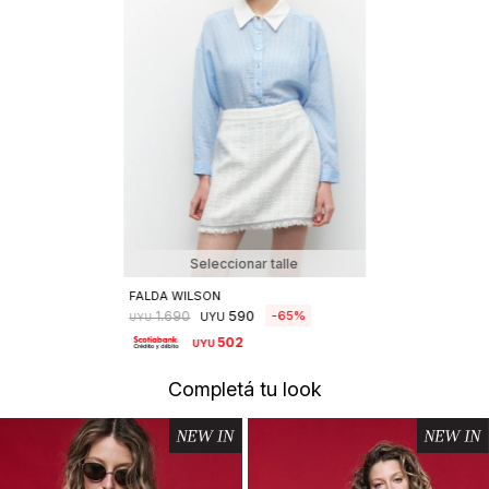
Seleccionar talle
FALDA WILSON
590
65
1.690
UYU
UYU
502
UYU
Completá tu look