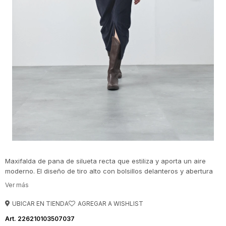
Maxifalda de pana de silueta recta que estiliza y aporta un aire
moderno. El diseño de tiro alto con bolsillos delanteros y abertura
frontal suma funcionalidad y movimiento, ideal para looks de
temporada. La textura acanalada característica de la pana le da
profundidad al conjunto y la convierte en una prenda versátil para
UBICAR EN TIENDA
combinar con tejidos o camisas.
226210103507037