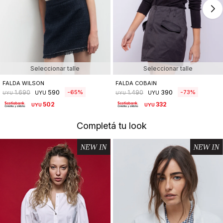
Seleccionar talle
Seleccionar talle
FALDA WILSON
FALDA COBAIN
590
390
65
73
1.690
1.490
UYU
UYU
UYU
UYU
502
332
UYU
UYU
Completá tu look