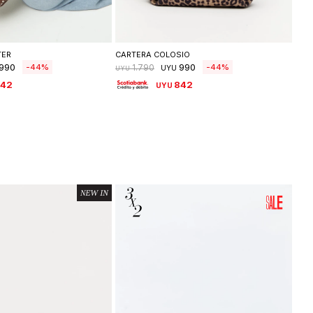
leccionar talle
Seleccionar talle
TER
CARTERA COLOSIO
CAR
990
990
44
44
1.790
UYU
UYU
UYU
842
842
UYU