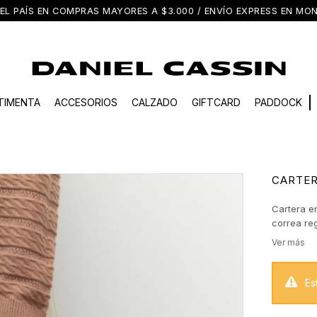
EL PAÍS EN COMPRAS MAYORES A $3.000 / ENVÍO EXPRESS EN M
TIMENTA
ACCESORIOS
CALZADO
GIFTCARD
PADDOCK
CARTER
Cartera en
correa reg
compartimi
de ancho,
Es