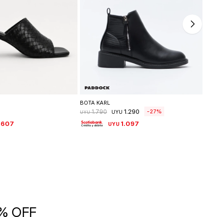
leccionar talle
Seleccionar talle
BOTA KARL
GUA
1.290
27
1.790
UYU
UYU
UYU
.607
1.097
UYU
5% OFF