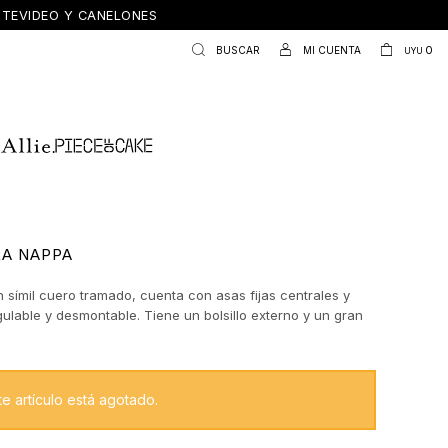
ONTEVIDEO Y CANELONES
0
UYU
A NAPPA
 símil cuero tramado, cuenta con asas fijas centrales y
ulable y desmontable. Tiene un bolsillo externo y un gran
ento intero con un bolsillo con cierre adicional. Mide 30cm
 20cm de alto y 14cm de base.
te artículo está agotado.