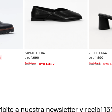
lle
Seleccionar talle
Se
ZAPATO LINTIA
ZUECO LAWA
1.690
1.890
UYU
UYU
1.437
1
UYU
UYU
ibite a nuestra newsletter
y recibí 1