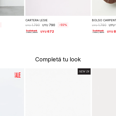
lle
Seleccionar talle
Se
CARTERA LESIE
BOLSO CARPEN
790
55
1.790
1.790
UYU
UYU
UYU
UYU
672
UYU
UYU
Completá tu look