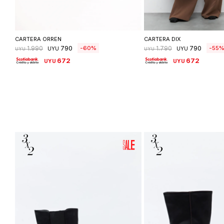
Seleccionar talle
Seleccionar ta
CARTERA ORREN
CARTERA DIX
790
790
60
55
1.990
1.790
UYU
UYU
UYU
UYU
672
672
UYU
UYU