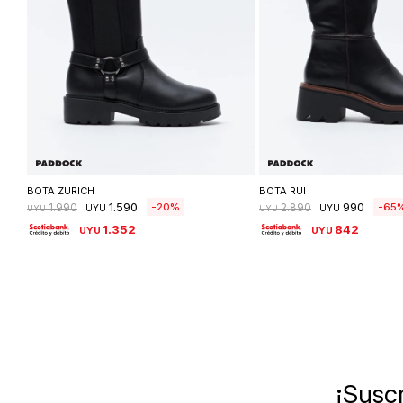
Seleccionar talle
Seleccionar ta
BOTA ZURICH
BOTA RUI
1.590
990
20
65
1.990
2.890
UYU
UYU
UYU
UYU
1.352
842
UYU
UYU
¡Suscr