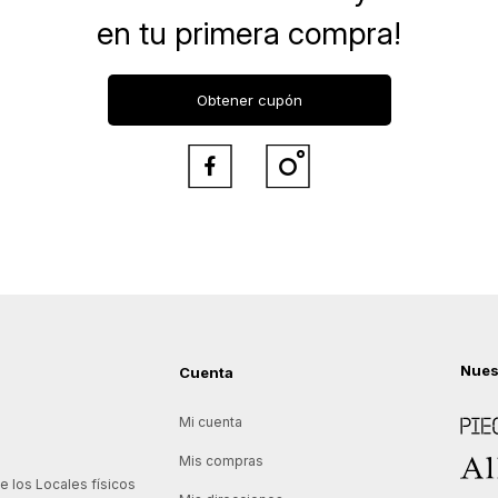
en tu primera compra!
Obtener cupón


Nues
Cuenta
Piece
Mi cuenta
Allie
Mis compras
 los Locales físicos