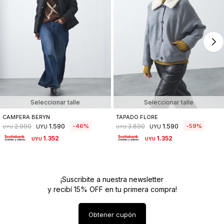
Seleccionar talle
Seleccionar talle
CAMPERA BERYN
TAPADO FLORE
1.590
1.590
46
59
2.990
3.890
UYU
UYU
UYU
UYU
1.352
1.352
UYU
UYU
¡Suscribite a nuestra newsletter
y recibí 15% OFF en tu primera compra!
Obtener cupón