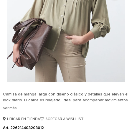
Camisa de manga larga con diseño clásico y detalles que elevan el
look diario. El calce es relajado, ideal para acompañar movimientos
naturales sin perder elegancia, mientras que las mangas largas
con puño definido refuerzan su impronta versátil. Una prenda clave
para sumar a looks de oficina o estilismos más urbanos, fácil de
UBICAR EN TIENDA
combinar y siempre vigente.
226214403203012