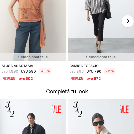
Seleccionar talle
Seleccionar talle
BLUSA ANASTASIA
CAMISA TOPACIO
590
790
68
11
1.890
890
UYU
UYU
UYU
UYU
502
672
UYU
UYU
Completá tu look