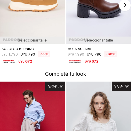
Seleccionar talle
Seleccionar talle
BORCEGO BURNING
BOTA AURARA
790
790
55
60
1.790
1.990
UYU
UYU
UYU
UYU
672
672
UYU
UYU
Completá tu look