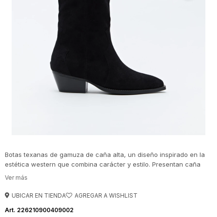
Botas texanas de gamuza de caña alta, un diseño inspirado en la
estética western que combina carácter y estilo. Presentan caña
amplia con costuras decorativas y tirador superior que facilita el
calce, junto con un taco bajo levemente inclinado que aporta
comodidad para el uso diario. Una opción ideal para sumar
UBICAR EN TIENDA
personalidad a distintos looks de temporada.
226210900409002