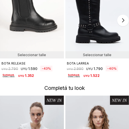
Seleccionar talle
Seleccionar talle
BOTA RELEASE
BOTA LARREA
1.590
1.790
43
40
2.790
2.990
UYU
UYU
UYU
UYU
1.352
1.522
UYU
UYU
Completá tu look