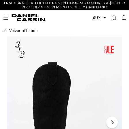
ENVÍO GRATIS A TODO EL PAÍS EN COMPRAS MAYORES A $3.000 /
ENVÍO EXPRESS EN MONTEVIDEO Y CANELONES

Volver al listado