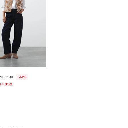
eleccionar talle
1.590
33
YU
1.352
U