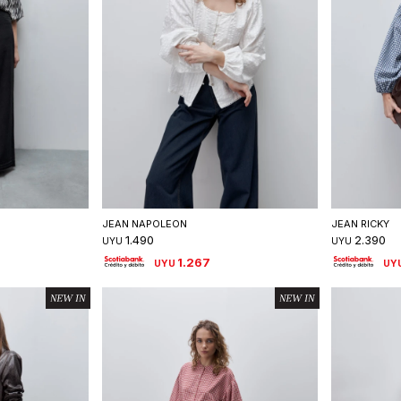
talle
Seleccionar talle
S
JEAN NAPOLEON
JEAN RICKY
1.490
2.390
UYU
UYU
1.267
UYU
UY