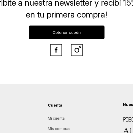
ibite a nuestra newsletter
y recibí 1
en tu primera compra!
Obtener cupón


Nues
Cuenta
Piece
Mi cuenta
Allie
Mis compras