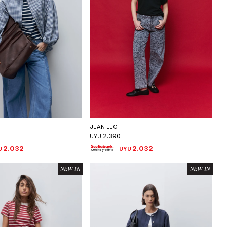
eleccionar talle
Seleccionar talle
JEAN LEO
2.390
UYU
2.032
2.032
U
UYU