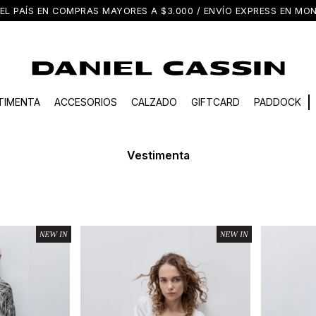
EL PAÍS EN COMPRAS MAYORES A $3.000 / ENVÍO EXPRESS EN M
TIMENTA
ACCESORIOS
CALZADO
GIFTCARD
PADDOCK
Vestimenta