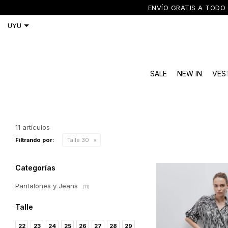
ENVÍO GRATIS A TODO 
SALE
NEW IN
VES
11 artículos
Filtrando por:
Talle 30
Categorías
Pantalones y Jeans
(11)
Talle
22
23
24
25
26
27
28
29