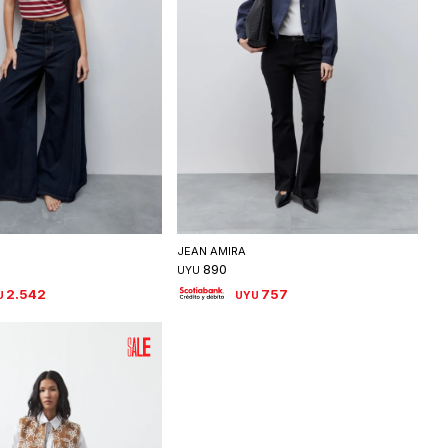
eleccionar talle
Seleccionar talle
JEAN AMIRA
890
UYU
2.542
757
U
UYU