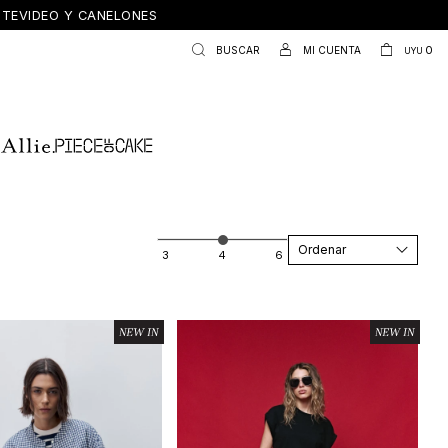
ONTEVIDEO Y CANELONES
0
UYU
Recomendados