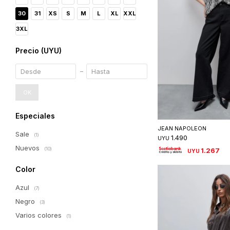
30
31
XS
S
M
L
XL
XXL
3XL
Precio
(UYU)
OK
Seleccionar 
Especiales
JEAN NAPOLEON
Sale
(1)
1.490
UYU
Nuevos
(10)
1.267
UYU
Color
Azul
(7)
Negro
(3)
Varios colores
(1)