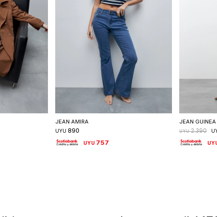
talle
Seleccionar talle
S
JEAN AMIRA
JEAN GUINEA
890
2.390
UYU
U
UYU
757
UYU
UY