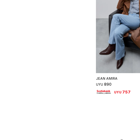
Seleccionar 
JEAN AMIRA
890
UYU
757
UYU