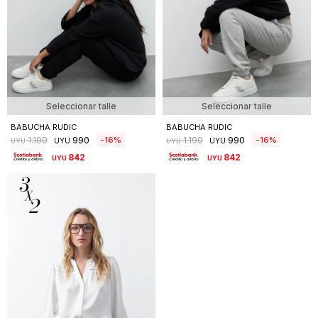
Seleccionar talle
Seleccionar talle
BABUCHA RUDIC
BABUCHA RUDIC
990
990
16
16
1.190
1.190
UYU
UYU
UYU
UYU
842
842
UYU
UYU