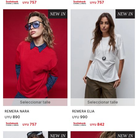
757
757
UYU
UYU
Seleccionar talle
Seleccionar talle
REMERA NARA
REMERA ELIA
890
990
UYU
UYU
757
842
UYU
UYU