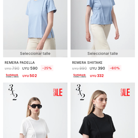
Seleccionar talle
Seleccionar talle
REMERA PADELLA
REMERA SHIITAKE
590
390
25
60
790
990
UYU
UYU
UYU
UYU
502
332
UYU
UYU