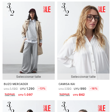
Seleccionar talle
Seleccionar talle
BUZO MERCADER
CAMISA KAI
1.290
990
13
16
1.490
1.190
UYU
UYU
UYU
UYU
1.097
842
UYU
UYU