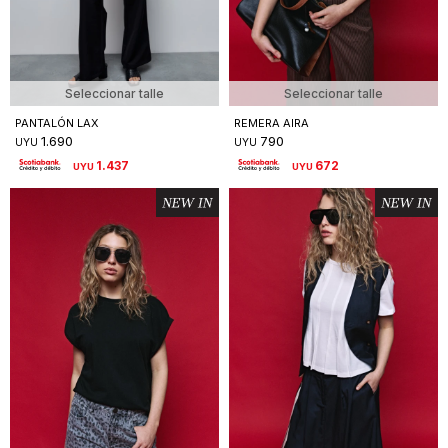
Seleccionar talle
Seleccionar talle
PANTALÓN LAX
REMERA AIRA
1.690
790
UYU
UYU
1.437
672
UYU
UYU