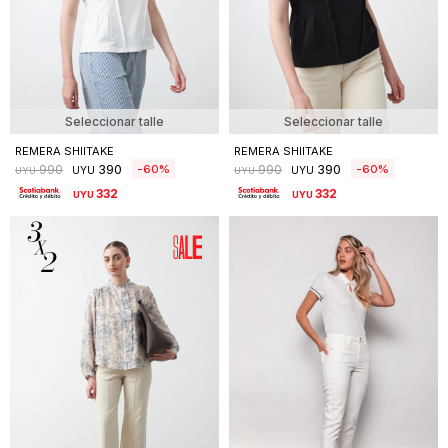
Seleccionar talle
Seleccionar talle
REMERA SHIITAKE
REMERA SHIITAKE
390
390
60
60
990
990
UYU
UYU
UYU
UYU
332
332
UYU
UYU