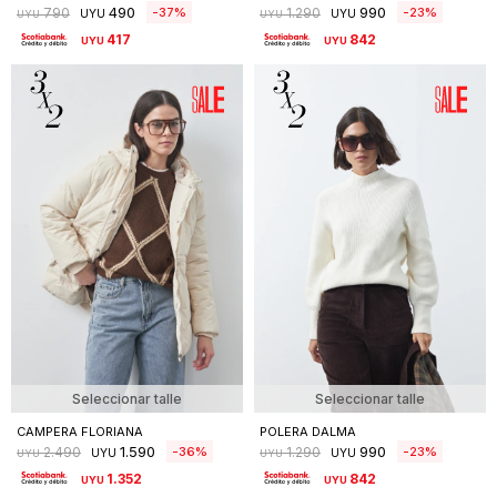
490
990
37
23
790
1.290
UYU
UYU
UYU
UYU
417
842
UYU
UYU
Seleccionar talle
Seleccionar talle
CAMPERA FLORIANA
POLERA DALMA
1.590
990
36
23
2.490
1.290
UYU
UYU
UYU
UYU
1.352
842
UYU
UYU