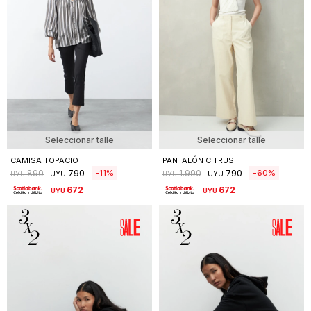
Seleccionar talle
Seleccionar talle
CAMISA TOPACIO
PANTALÓN CITRUS
790
790
11
60
890
1.990
UYU
UYU
UYU
UYU
672
672
UYU
UYU