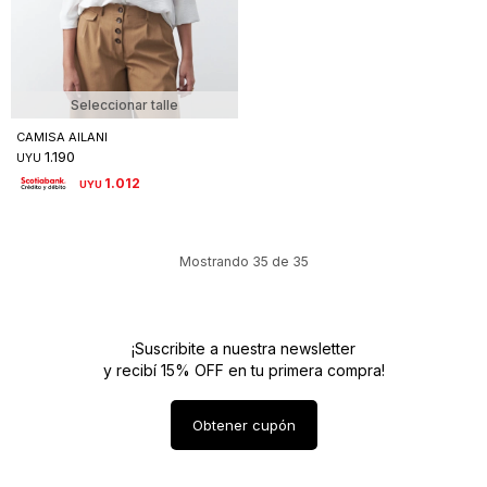
Seleccionar talle
CAMISA AILANI
1.190
UYU
1.012
UYU
Mostrando
35
de
35
¡Suscribite a nuestra newsletter
y recibí 15% OFF en tu primera compra!
Obtener cupón