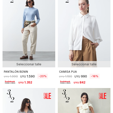
Seleccionar talle
Seleccionar talle
PANTALÓN BENIN
CAMISA PUA
1.590
990
20
16
1.990
1.190
UYU
UYU
UYU
UYU
1.352
842
UYU
UYU