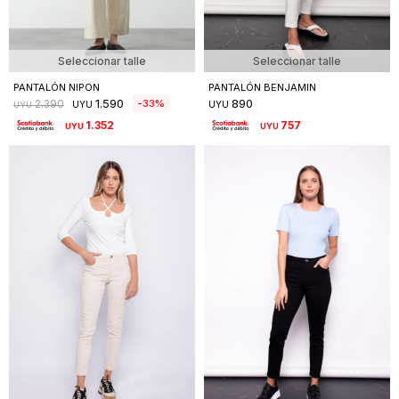
Seleccionar talle
Seleccionar talle
PANTALÓN NIPON
PANTALÓN BENJAMIN
1.590
890
33
2.390
UYU
UYU
UYU
1.352
757
UYU
UYU