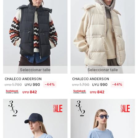
Seleccionar talle
Seleccionar talle
CHALECO ANDERSON
CHALECO ANDERSON
990
990
44
44
1.790
1.790
UYU
UYU
UYU
UYU
842
842
UYU
UYU