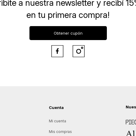
ibite a nuestra newsletter
y recibí 1
en tu primera compra!
Obtener cupón


Nues
Cuenta
Piece
Mi cuenta
Allie
Mis compras