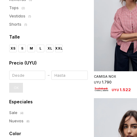
Tops
(2)
Vestidos
(1)
Shorts
(1)
Talle
XS
S
M
L
XL
XXL
Precio
(UYU)
Seleccionar 
CAMISA NOX
1.790
UYU
OK
1.522
UYU
Especiales
Sale
(4)
Nuevos
(6)
Color