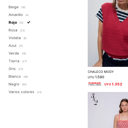
Beige
(16)
Amarillo
(4)
Rojo
(10)
Rosa
(23)
Violeta
(6)
Azul
(51)
Verde
(19)
Tierra
Seleccionar 
(27)
Gris
(23)
CHALECO MODY
Blanco
1.590
(49)
UYU
1.352
Negro
UYU
(92)
Varios colores
(25)