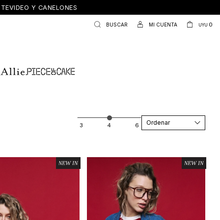
ONTEVIDEO Y CANELONES
0
UYU
Recomendados