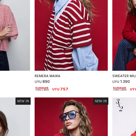
talle
Seleccionar talle
S
REMERA MAIKA
SWEATER MIL
890
1.390
UYU
UYU
757
UYU
UY