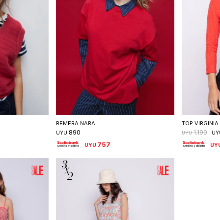
talle
Seleccionar talle
S
REMERA NARA
TOP VIRGINIA
890
1.190
UYU
UY
UYU
757
UYU
UY