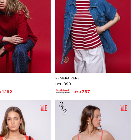
eleccionar talle
Seleccionar talle
I
REMERA RENE
890
UYU
1.182
757
U
UYU