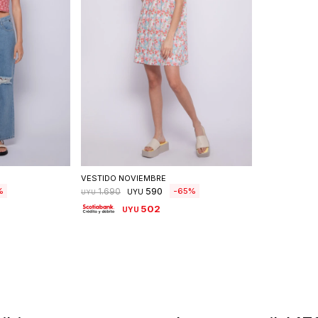
talle
Seleccionar talle
VESTIDO NOVIEMBRE
590
65
1.690
UYU
UYU
502
UYU