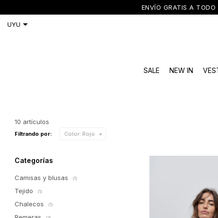
ENVÍO GRATIS A TODO 
SALE
NEW IN
VES
10 artículos
Filtrando por:
Color:
Rojo
Categorías
Camisas y blusas
(1)
Tejido
(1)
Chalecos
(1)
Remeras
(3)