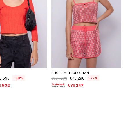
eleccionar talle
Seleccionar talle
SHORT METROPOLITAN
590
290
50
77
1.290
U
UYU
UYU
502
247
U
UYU