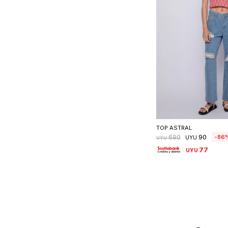
Seleccionar 
TOP ASTRAL
90
86
690
UYU
UYU
77
UYU