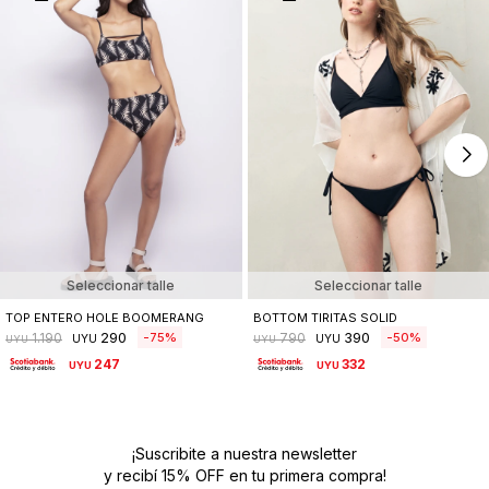
Seleccionar talle
Seleccionar talle
TOP ENTERO HOLE BOOMERANG
BOTTOM TIRITAS SOLID
290
390
75
50
1.190
790
UYU
UYU
UYU
UYU
247
332
UYU
UYU
¡Suscribite a nuestra newsletter
y recibí 15% OFF en tu primera compra!