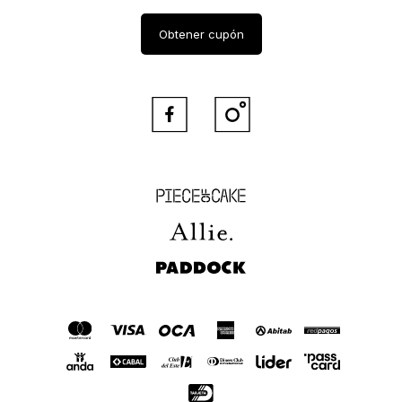
Obtener cupón


Piece of Cake
Allie
Paddock