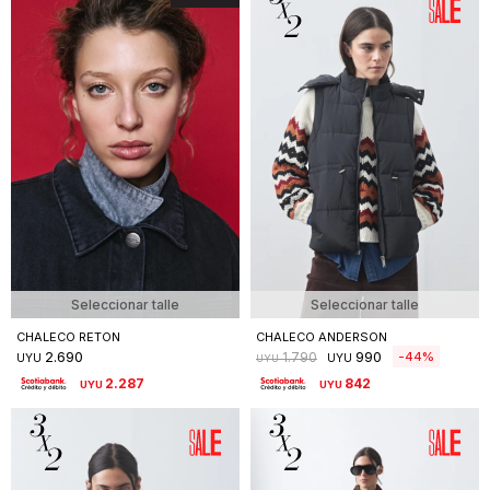
Seleccionar talle
Seleccionar talle
CHALECO RETON
CHALECO ANDERSON
2.690
990
44
1.790
UYU
UYU
UYU
2.287
842
UYU
UYU