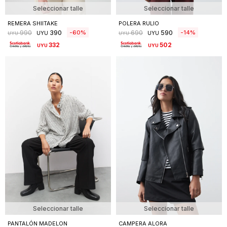
Seleccionar talle
Seleccionar talle
REMERA SHIITAKE
POLERA RULIO
390
590
60
14
990
690
UYU
UYU
UYU
UYU
332
502
UYU
UYU
Seleccionar talle
Seleccionar talle
PANTALÓN MADELON
CAMPERA ALORA