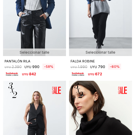
Seleccionar talle
Seleccionar talle
PANTALÓN RILA
FALDA ROBINE
990
790
58
60
2.390
1.990
UYU
UYU
UYU
UYU
842
672
UYU
UYU