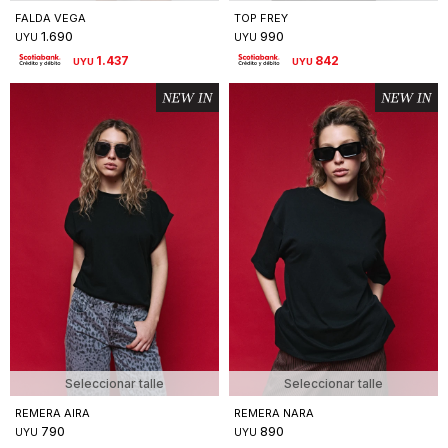
FALDA VEGA
TOP FREY
1.690
990
UYU
UYU
1.437
842
UYU
UYU
Seleccionar talle
Seleccionar talle
REMERA AIRA
REMERA NARA
790
890
UYU
UYU