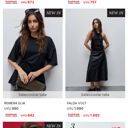
672
757
UYU
UYU
Seleccionar talle
Seleccionar talle
REMERA ELIA
FALDA VOLT
990
1.990
UYU
UYU
842
1.692
UYU
UYU