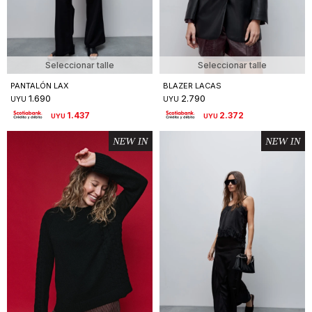
Seleccionar talle
Seleccionar talle
PANTALÓN LAX
BLAZER LACAS
1.690
2.790
UYU
UYU
1.437
2.372
UYU
UYU