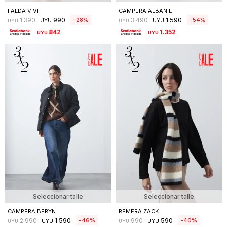
FALDA VIVI
CAMPERA ALBANIE
990
1.590
28
54
1.390
3.490
UYU
UYU
UYU
UYU
842
1.352
UYU
UYU
Seleccionar talle
Seleccionar talle
CAMPERA BERYN
REMERA ZACK
1.590
590
46
40
2.990
990
UYU
UYU
UYU
UYU