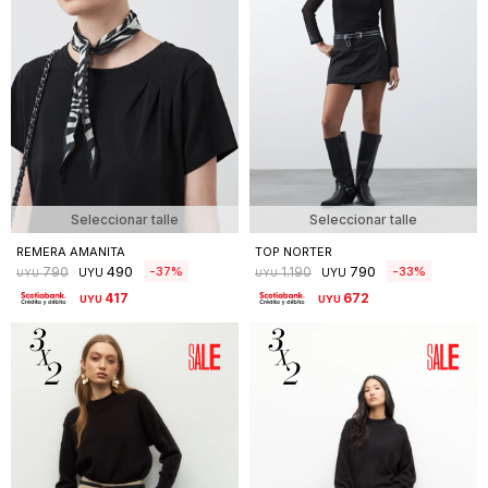
Seleccionar talle
Seleccionar talle
REMERA AMANITA
TOP NORTER
490
790
37
33
790
1.190
UYU
UYU
UYU
UYU
417
672
UYU
UYU