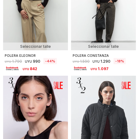
Seleccionar talle
Seleccionar talle
POLERA ELEONOR
POLERA CONSTANZA
990
1.290
44
18
1.790
1.590
UYU
UYU
UYU
UYU
842
1.097
UYU
UYU