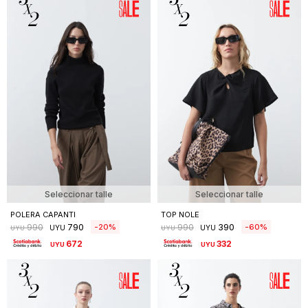
Seleccionar talle
Seleccionar talle
POLERA CAPANTI
TOP NOLE
790
390
20
60
990
990
UYU
UYU
UYU
UYU
672
332
UYU
UYU