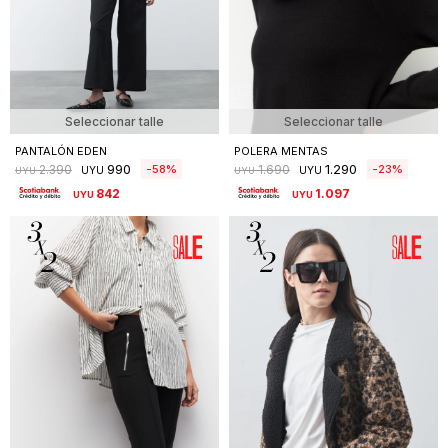
Seleccionar talle
Seleccionar talle
PANTALÓN EDEN
POLERA MENTAS
990
1.290
58
23
2.390
1.690
UYU
UYU
UYU
UYU
842
1.097
UYU
UYU