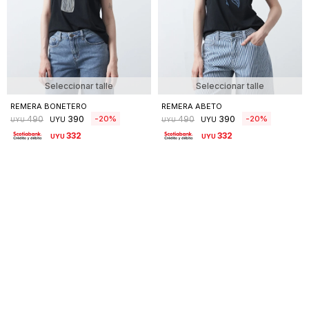
Seleccionar talle
Seleccionar talle
REMERA BONETERO
REMERA ABETO
390
390
20
20
490
490
UYU
UYU
UYU
UYU
332
332
UYU
UYU