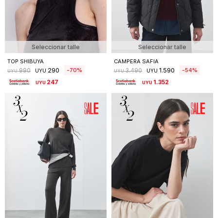
Seleccionar talle
Seleccionar talle
TOP SHIBUYA
CAMPERA SAFIA
290
1.590
70
54
990
3.490
UYU
UYU
UYU
UYU
247
1.352
UYU
UYU