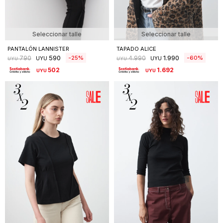
Seleccionar talle
Seleccionar talle
PANTALÓN LANNISTER
TAPADO ALICE
590
1.990
25
60
790
4.990
UYU
UYU
UYU
UYU
502
1.692
UYU
UYU