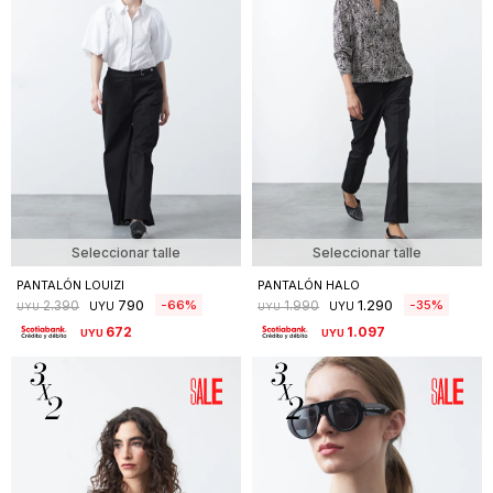
Seleccionar talle
Seleccionar talle
PANTALÓN LOUIZI
PANTALÓN HALO
790
1.290
66
35
2.390
1.990
UYU
UYU
UYU
UYU
672
1.097
UYU
UYU