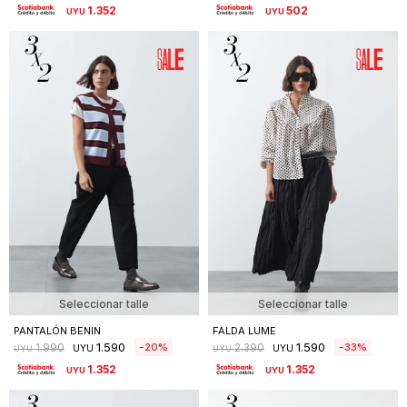
1.352
502
UYU
UYU
Seleccionar talle
Seleccionar talle
PANTALÓN BENIN
FALDA LUME
1.590
1.590
20
33
1.990
2.390
UYU
UYU
UYU
UYU
1.352
1.352
UYU
UYU