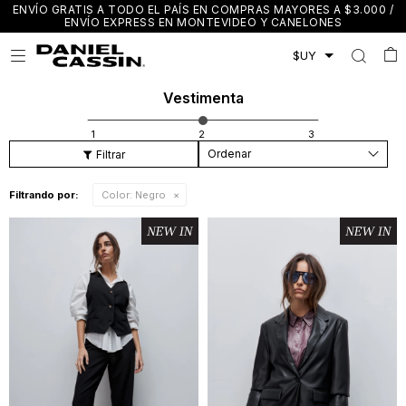
ENVÍO GRATIS A TODO EL PAÍS EN COMPRAS MAYORES A $3.000 /
ENVÍO EXPRESS EN MONTEVIDEO Y CANELONES

Vestimenta
Recomendados
Filtrando por:
Color:
Negro