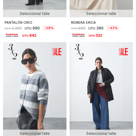
Seleccionar talle
Seleccionar talle
PANTALÓN CIRCI
REMERA ERICA
990
390
58
43
2.390
690
UYU
UYU
UYU
UYU
842
332
UYU
UYU
Seleccionar talle
Seleccionar talle