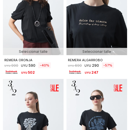
Seleccionar talle
Seleccionar talle
REMERA ORONJA
REMERA ALGARROBO
590
290
40
57
990
690
UYU
UYU
UYU
UYU
502
247
UYU
UYU