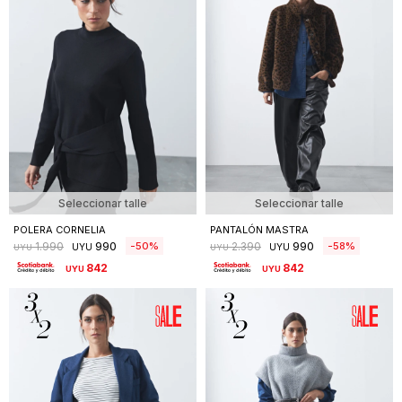
Seleccionar talle
Seleccionar talle
POLERA CORNELIA
PANTALÓN MASTRA
990
990
50
58
1.990
2.390
UYU
UYU
UYU
UYU
842
842
UYU
UYU