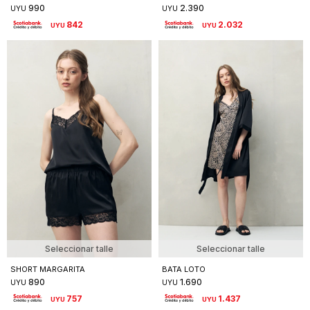
990
2.390
UYU
UYU
842
2.032
UYU
UYU
Seleccionar talle
Seleccionar talle
SHORT MARGARITA
BATA LOTO
890
1.690
UYU
UYU
757
1.437
UYU
UYU