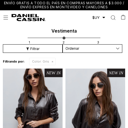
ENVÍO GRATIS A TODO EL PAÍS EN COMPRAS MAYORES A $3.000 /
ENVÍO EXPRESS EN MONTEVIDEO Y CANELONES

Vestimenta
Recomendados
Filtrando por:
Color:
Gris