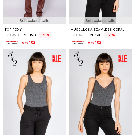
Seleccionar talle
Seleccionar talle
TOP FOXY
MUSCULOSA SEAMLESS CORAL
190
190
78
51
890
390
UYU
UYU
UYU
UYU
162
162
UYU
UYU