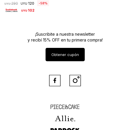
120
58
290
UYU
UYU
102
UYU
¡Suscribite a nuestra newsletter
y recibí 15% OFF en tu primera compra!
Obtener cupón


Piece of Cake
Allie
Paddock