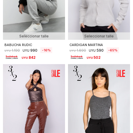
Seleccionar talle
Seleccionar talle
BABUCHA RUDIC
CARDIGAN MARTINA
990
590
16
65
1.190
1.690
UYU
UYU
UYU
UYU
842
502
UYU
UYU