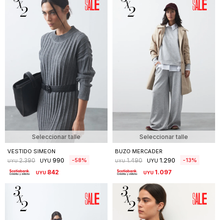
Seleccionar talle
Seleccionar talle
VESTIDO SIMEON
BUZO MERCADER
990
1.290
58
13
2.390
1.490
UYU
UYU
UYU
UYU
842
1.097
UYU
UYU