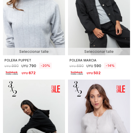
Seleccionar talle
Seleccionar talle
POLERA PUPPET
POLERA MARCIA
790
590
20
14
990
690
UYU
UYU
UYU
UYU
672
502
UYU
UYU