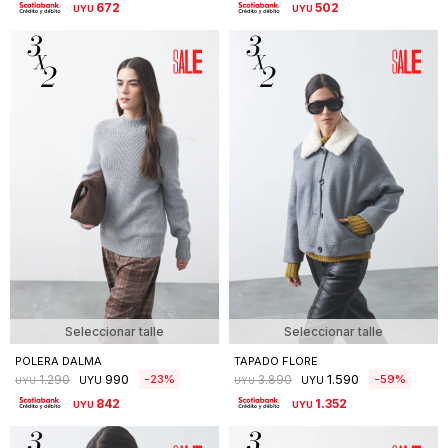
672
502
UYU
UYU
Seleccionar talle
Seleccionar talle
POLERA DALMA
TAPADO FLORE
990
1.590
23
59
1.290
3.890
UYU
UYU
UYU
UYU
842
1.352
UYU
UYU