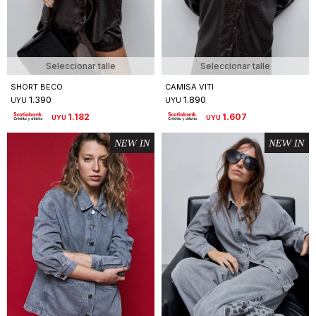
Seleccionar talle
Seleccionar talle
SHORT BECO
CAMISA VITI
1.390
1.890
UYU
UYU
1.182
1.607
UYU
UYU