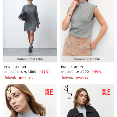
Seleccionar talle
Seleccionar talle
VESTIDO TRIXIE
POLERA MILON
1.590
290
33
50
2.390
590
UYU
UYU
UYU
UYU
1.352
247
UYU
UYU