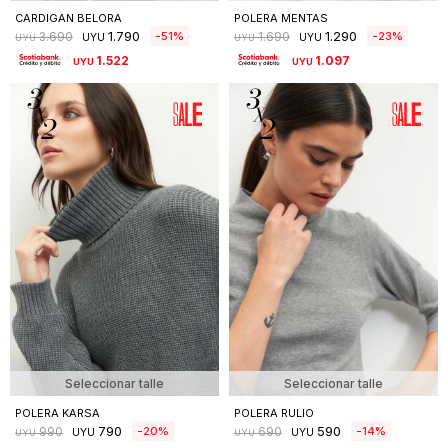
CARDIGAN BELORA
POLERA MENTAS
1.790
1.290
51
23
3.690
1.690
UYU
UYU
UYU
UYU
1.522
1.097
UYU
UYU
Seleccionar talle
Seleccionar talle
POLERA KARSA
POLERA RULIO
790
590
20
14
990
690
UYU
UYU
UYU
UYU