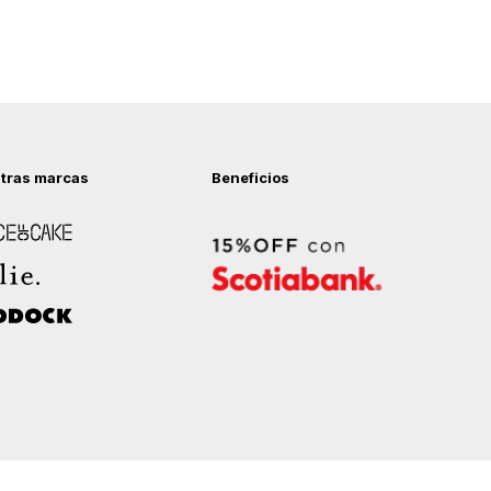
tras marcas
Beneficios
 of Cake
ock