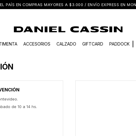
EL PAÍS EN COMPRAS MAYORES A $3.000 / ENVÍO EXPRESS EN M
TIMENTA
ACCESORIOS
CALZADO
GIFTCARD
PADDOCK
IÓN
VENCIÓN
ontevideo.
ábado de 10 a 14 hs.