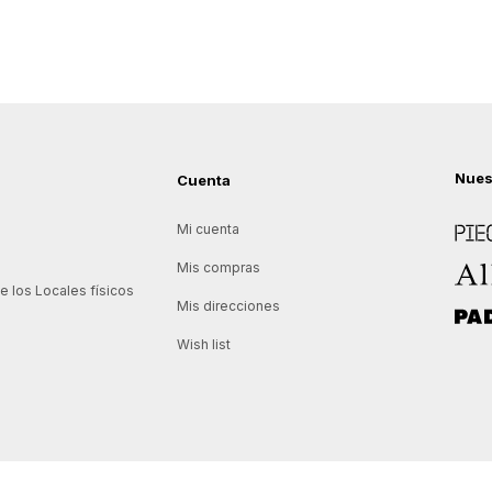
Nues
Cuenta
Piece
Mi cuenta
Allie
Mis compras
 los Locales físicos
Mis direcciones
Padd
Wish list