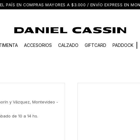
EL PAÍS EN COMPRAS MAYORES A $3.000 / ENVÍO EXPRESS EN M
TIMENTA
ACCESORIOS
CALZADO
GIFTCARD
PADDOCK
Amorín y Vázquez, Montevideo -
ábado de 10 a 14 hs.