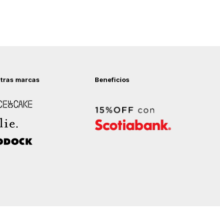
tras marcas
Beneficios
 of Cake
ock