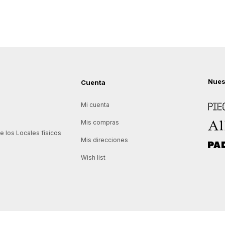
Nues
Cuenta
Piece
Mi cuenta
Allie
Mis compras
 los Locales físicos
Mis direcciones
Padd
Wish list