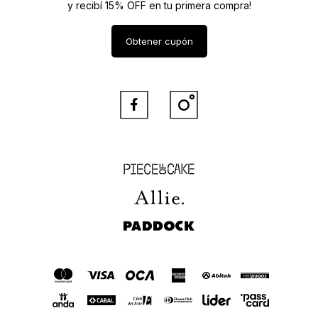
y recibí 15% OFF en tu primera compra!
Obtener cupón


Piece of Cake
Allie
Paddock