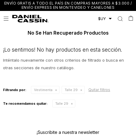
ENVÍO GRATIS A TODO EL PAÍS EN COMPRAS MAYORES A $3.000 /
ENVÍO EXPRESS EN MONTEVIDEO Y CANELONES

No Se Han Recuperado Productos
¡Lo sentimos! No hay productos en esta sección.
Inténtalo nuevamente con otros criterios de filtrado o busca en
otras secciones de nuestro catálogo.
Quitar filtros
Filtrando por:
Vestimenta
Talle 29
Te recomendamos quitar:
Talle 29
¡Suscribite a nuestra newsletter