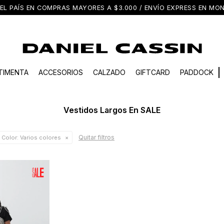
EL PAÍS EN COMPRAS MAYORES A $3.000 / ENVÍO EXPRESS EN M
TIMENTA
ACCESORIOS
CALZADO
GIFTCARD
PADDOCK
Vestidos Largos En SALE
Quitar filtros
Color:
Varios colores