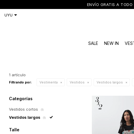
ENVÍO GRATIS A TODO 
SALE
NEW IN
VES
1 artículo
Filtrando por:
Vestimenta
Vestidos
Vestidos largos
Categorías
Vestidos cortos
(1)
Vestidos largos
(1)
Talle