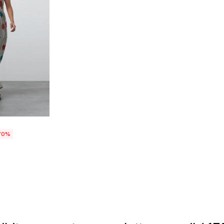
talle
70