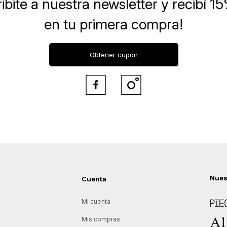
ibite a nuestra newsletter
y recibí 1
en tu primera compra!
Obtener cupón


Nues
Cuenta
Piece
Mi cuenta
Allie
Mis compras