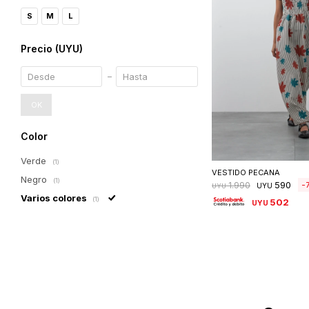
S
M
L
Precio
(UYU)
OK
Color
Seleccionar 
Verde
(1)
VESTIDO PECANA
Negro
(1)
590
1.990
UYU
UYU
Varios colores
(1)
502
UYU