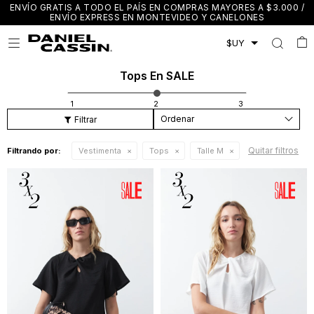
ENVÍO GRATIS A TODO EL PAÍS EN COMPRAS MAYORES A $3.000 /
ENVÍO EXPRESS EN MONTEVIDEO Y CANELONES

Tops En SALE
Recomendados
Quitar filtros
Filtrando por:
Vestimenta
Tops
Talle M