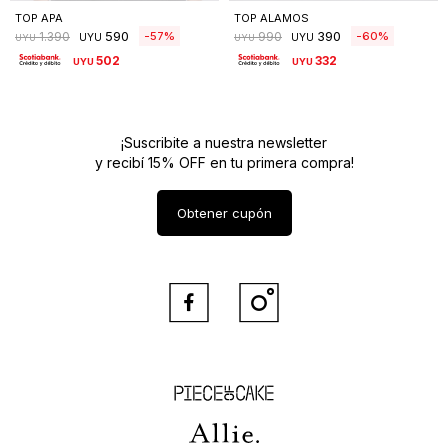
TOP APA
TOP ALAMOS
590
390
57
60
1.390
990
UYU
UYU
UYU
UYU
502
332
UYU
UYU
¡Suscribite a nuestra newsletter
y recibí 15% OFF en tu primera compra!
Obtener cupón


Piece of Cake
Allie