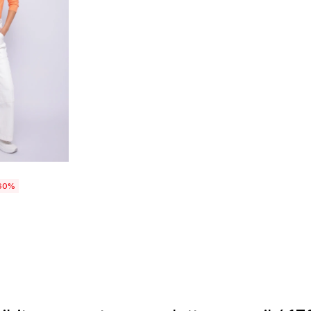
talle
60