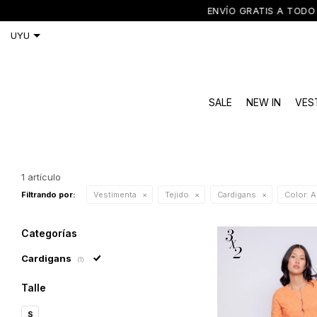
ENVÍO GRATIS A TODO 
SALE
NEW IN
VES
1 artículo
Filtrando por:
Vestimenta
Tejido
Cardigans
Color:
Am
Categorías
Cardigans
(1)
Talle
S