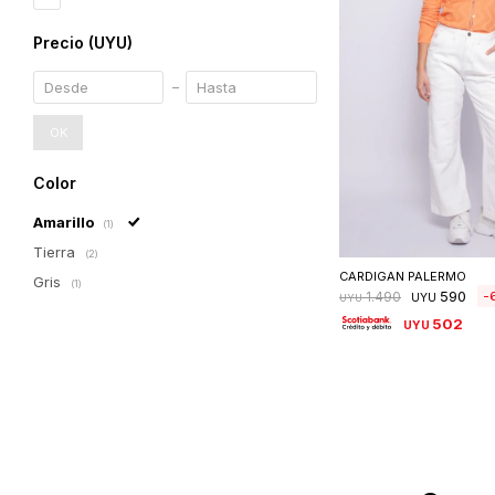
Precio
(UYU)
OK
Color
Amarillo
(1)
Seleccionar 
Tierra
(2)
CARDIGAN PALERMO
Gris
(1)
590
1.490
UYU
UYU
502
UYU