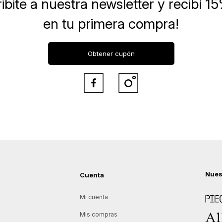
ibite a nuestra newsletter
y recibí 1
en tu primera compra!
Obtener cupón


Nues
Cuenta
Piece
Mi cuenta
Allie
Mis compras