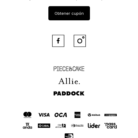
Obtener cupón


Piece of Cake
Allie
Paddock