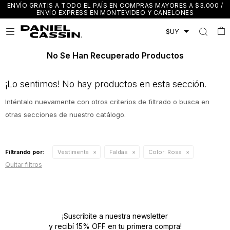
ENVÍO GRATIS A TODO EL PAÍS EN COMPRAS MAYORES A $3.000 /
ENVÍO EXPRESS EN MONTEVIDEO Y CANELONES

No Se Han Recuperado Productos
¡Lo sentimos! No hay productos en esta sección.
Inténtalo nuevamente con otros criterios de filtrado o busca en
otras secciones de nuestro catálogo.
Filtrando por:
Vestimenta
Faldas
Color:
Rosa
Quitar filtros
¡Suscribite a nuestra newsletter
y recibí 15% OFF en tu primera compra!