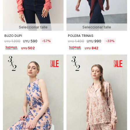
Seleccionar talle
Seleccionar talle
BUZO DUPI
POLERA TRINAS
590
990
57
33
1.390
1.490
UYU
UYU
UYU
UYU
502
842
UYU
UYU