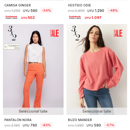
CAMISA GINGER
VESTIDO ODIE
590
1.290
54
48
1.290
2.490
UYU
UYU
UYU
UYU
502
1.097
UYU
UYU
Seleccionar talle
Seleccionar talle
PANTALÓN NORA
BUZO MANDER
790
590
63
57
2.190
1.390
UYU
UYU
UYU
UYU