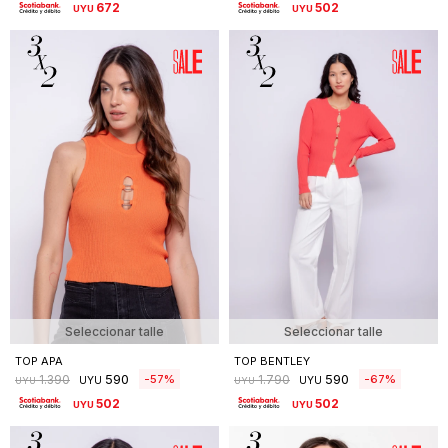
672
502
UYU
UYU
Seleccionar talle
Seleccionar talle
TOP APA
TOP BENTLEY
590
590
57
67
1.390
1.790
UYU
UYU
UYU
UYU
502
502
UYU
UYU