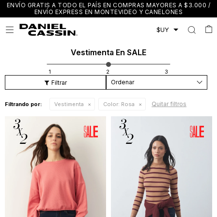
ENVÍO GRATIS A TODO EL PAÍS EN COMPRAS MAYORES A $3.000 /
ENVÍO EXPRESS EN MONTEVIDEO Y CANELONES

Vestimenta En SALE
Recomendados
Quitar filtros
Filtrando por:
Vestimenta
Color:
Rosa