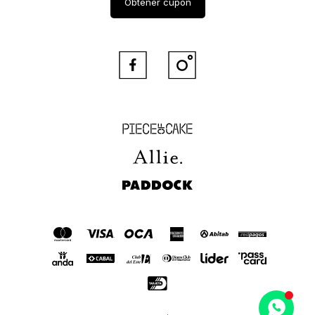
Obtener cupón


Piece of Cake
Allie
Paddock