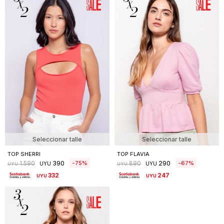
Seleccionar talle
Seleccionar talle
TOP SHERRI
TOP FLAVIA
390
290
75
67
1.590
890
UYU
UYU
UYU
UYU
332
247
UYU
UYU