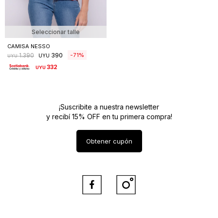
Seleccionar talle
CAMISA NESSO
390
71
1.390
UYU
UYU
332
UYU
¡Suscribite a nuestra newsletter
y recibí 15% OFF en tu primera compra!
Obtener cupón

