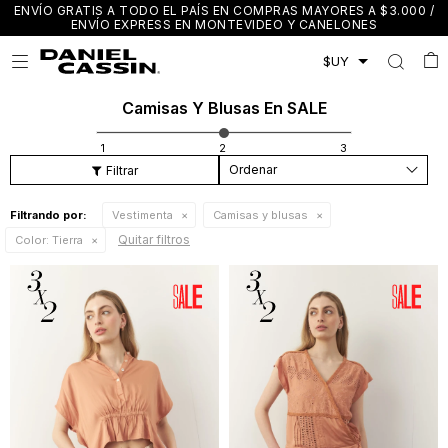
ENVÍO GRATIS A TODO EL PAÍS EN COMPRAS MAYORES A $3.000 /
ENVÍO EXPRESS EN MONTEVIDEO Y CANELONES

Camisas Y Blusas En SALE
Recomendados
Filtrando por:
Vestimenta
Camisas y blusas
Quitar filtros
Color:
Tierra