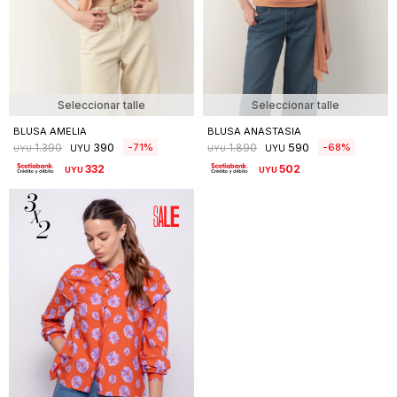
Seleccionar talle
Seleccionar talle
BLUSA AMELIA
BLUSA ANASTASIA
390
590
71
68
1.390
1.890
UYU
UYU
UYU
UYU
332
502
UYU
UYU