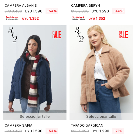
CAMPERA ALBANIE
CAMPERA BERYN
1.590
1.590
54
46
3.490
2.990
UYU
UYU
UYU
UYU
1.352
1.352
UYU
UYU
Seleccionar talle
Seleccionar talle
CAMPERA SAFIA
TAPADO BARBICAN
1.590
1.290
54
71
3.490
4.490
UYU
UYU
UYU
UYU