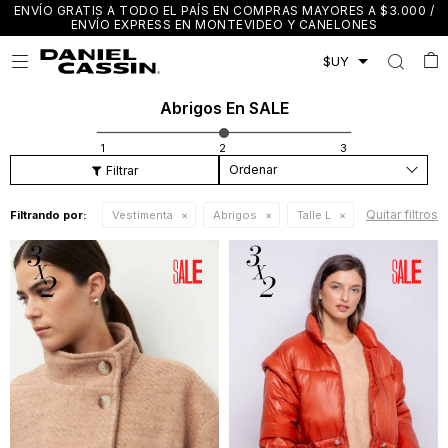
ENVÍO GRATIS A TODO EL PAÍS EN COMPRAS MAYORES A $3.000 /
ENVÍO EXPRESS EN MONTEVIDEO Y CANELONES

Abrigos En SALE
Recomendados
Quitar filtros
Filtrando por:
Vestimenta
Abrigos
Talle L