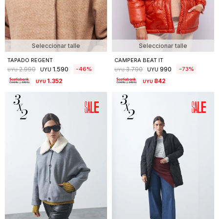
Seleccionar talle
Seleccionar talle
TAPADO REGENT
CAMPERA BEAT IT
1.590
990
46
73
2.990
3.790
UYU
UYU
UYU
UYU
1.352
842
UYU
UYU