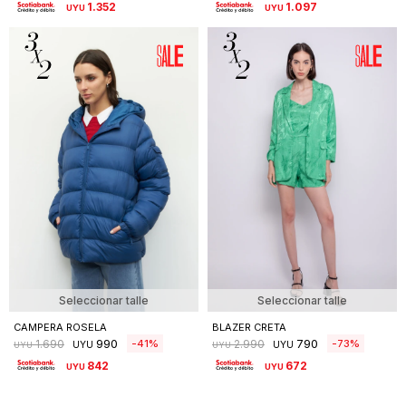
1.352
1.097
UYU
UYU
Seleccionar talle
Seleccionar talle
CAMPERA ROSELA
BLAZER CRETA
990
790
41
73
1.690
2.990
UYU
UYU
UYU
UYU
842
672
UYU
UYU