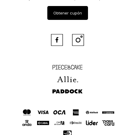
Obtener cupón


Piece of Cake
Allie
Paddock