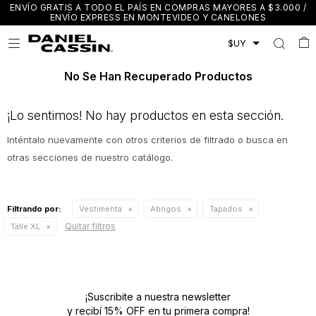
ENVÍO GRATIS A TODO EL PAÍS EN COMPRAS MAYORES A $3.000 /
ENVÍO EXPRESS EN MONTEVIDEO Y CANELONES

No Se Han Recuperado Productos
¡Lo sentimos! No hay productos en esta sección.
Inténtalo nuevamente con otros criterios de filtrado o busca en
otras secciones de nuestro catálogo.
Filtrando por:
Vestimenta
Abrigos
Tapados
Quitar filtros
Talle XL
¡Suscribite a nuestra newsletter
y recibí 15% OFF en tu primera compra!