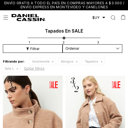
ENVÍO GRATIS A TODO EL PAÍS EN COMPRAS MAYORES A $3.000 /
ENVÍO EXPRESS EN MONTEVIDEO Y CANELONES

Tapados En SALE
Recomendados
Filtrando por:
Vestimenta
Abrigos
Tapados
Quitar filtros
Talle L