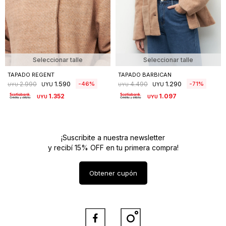
Seleccionar talle
Seleccionar talle
TAPADO REGENT
TAPADO BARBICAN
1.590
1.290
46
71
2.990
4.490
UYU
UYU
UYU
UYU
1.352
1.097
UYU
UYU
¡Suscribite a nuestra newsletter
y recibí 15% OFF en tu primera compra!
Obtener cupón

